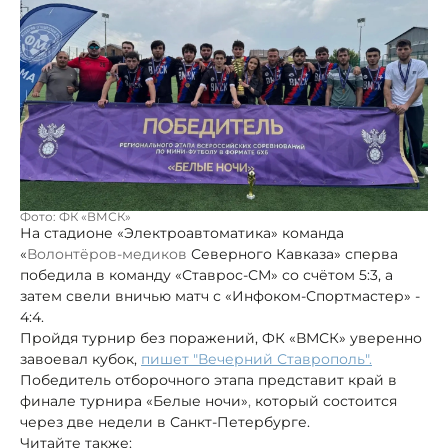
Фото: ФК «ВМСК»
На стадионе «Электроавтоматика» команда
«
Волонтёров-медиков
Северного Кавказа» сперва
победила в команду «Ставрос-СМ» со счётом 5:3, а
затем свели вничью матч с «Инфоком-Спортмастер» -
4:4.
Пройдя турнир без поражений, ФК «ВМСК» уверенно
завоевал кубок,
пишет "Вечерний Ставрополь".
Победитель отборочного этапа представит край в
финале турнира «Белые ночи»
,
который состоится
через две недели в Санкт-Петербурге.
Читайте также: