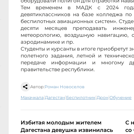
оборудовали полигон для отработки навы
Тем временем в МАДК с 2024 года
девятиклассников на базе колледжа по
беспилотных авиационных систем». Студен
десяти месяцев преподавать инжене
метеорологию, воздушную навигацию, о
аэродинамике и пр.
Студенты и курсанты в итоге приобретут 
полетного задания, летной и техническ
передаче информации и многому др
правительстве республики.
Автор:
Роман Новоселов
|
|
|
|
Махачкала
Дагестан
беспилотник
дрон
обучение
Избитая молодым жителем
С 
Дагестана девушка извинилась
со