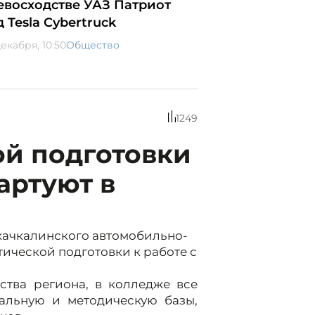
евосходстве УАЗ Патриот
д Tesla Cybertruck
екабря, 10:50
Общество
1249
ой подготовки
артуют в
Махачкалинского автомобильно-
ической подготовки к работе с
тва региона, в колледже все
иальную и методическую базы,