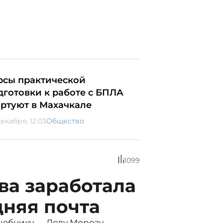
рсы практической
дготовки к работе с БПЛА
артуют в Махачкале
екабря, 12:03
Общество
1099
ва заработала
дняя почта
шебнику — Деду Морозу