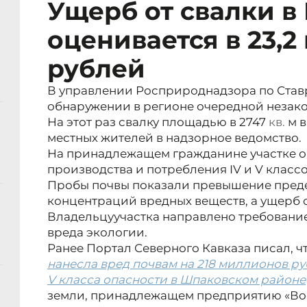
Ущерб от свалки в
оценивается в 23,
рублей
В управлении Росприроднадзора по Став
обнаружении в регионе очередной незако
На этот раз свалку площадью в 2747
кв.
м в
местных жителей в надзорное ведомство.
На принадлежащем гражданине участке о
производства и потребления IV и V класс
Пробы почвы показали превышение пред
концентраций вредных веществ, а ущерб о
Владельцу
участка направлено требован
вреда экологии.
Ранее Портал Северного Кавказа писал, ч
нанесла вред почвам на 218 миллионов р
V класса опасности в Шпаковском районе
земли, принадлежащем предприятию «Во