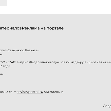
атериалов
Реклама на портале
ртал Северного Кавказа»
».
77 - 53481 выдано Федеральной службой по надзору в сфере связи, 
3 года.
а»
sevkavportal.ru
а на сайт
обязательна.
Созд