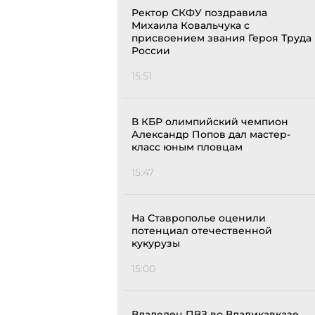
Ректор СКФУ поздравила
Михаила Ковальчука с
присвоением звания Героя Труда
России
15:51
В КБР олимпийский чемпион
Александр Попов дал мастер-
класс юным пловцам
15:47
На Ставрополье оценили
потенциал отечественной
кукурузы
15:00
Владелец ПВЗ во Владикавказе