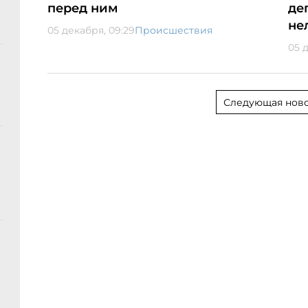
перед ним
де
не
05 декабря, 09:29
Происшествия
05 
Следующая ново