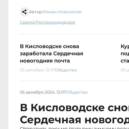
Автор:
Роман Новоселов
|
свалка
Росприроднадзор
В Кисловодске снова
Ку
заработала Сердечная
по
новогодняя почта
ст
05 декабря, 12:07
Общество
05 д
05 декабря 2024, 12:07
Общество
В Кисловодске сно
Сердечная нового
Отправить письмо главному зимнему вол