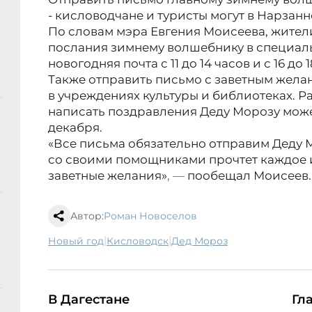
- кисловодчане и туристы могут в Нарзанн
По словам мэра Евгения Моисеева, жители
послания зимнему волшебнику в специал
новогодняя почта с 11 до 14 часов и с 16 до 1
Также отправить письмо с заветным жела
в учреждениях культуры и библиотеках. Ра
написать поздравления Деду Морозу мож
декабря.
«Все письма обязательно отправим Деду М
со своими помощниками прочтет каждое и
заветные желания»
, —
пообещал Моисеев.
Автор:
Роман Новоселов
|
|
новый год
Кисловодск
Дед Мороз
В Дагестане
Гл