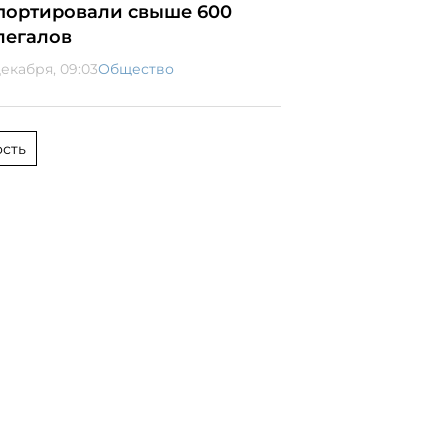
портировали свыше 600
легалов
декабря, 09:03
Общество
сть