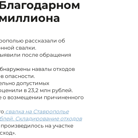
 Благодарном
2 миллиона
рополью рассказали об
нной свалки.
ыявили после обращения
бнаружены навалы отходов
ов опасности.
ельно допустимых
ценили в 23,2 млн рублей.
ие о возмещении причиненного
то
свалка на Ставрополье
ублей. Складирование отходов
произведилось на участке
сход».