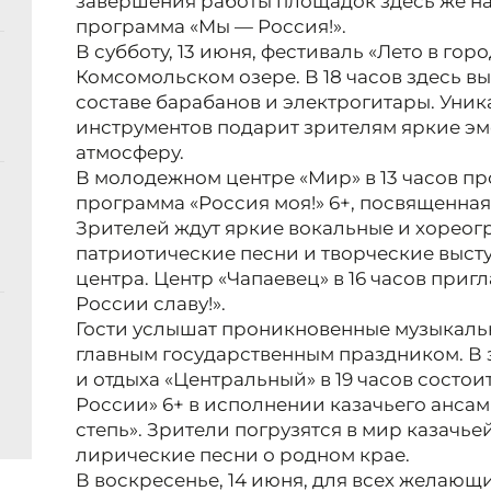
завершения работы площадок здесь же на
программа «Мы — Россия!».
В субботу, 13 июня, фестиваль «Лето в го
Комсомольском озере. В 18 часов здесь вы
составе барабанов и электрогитары. Уник
инструментов подарит зрителям яркие э
атмосферу.
В молодежном центре «Мир» в 13 часов п
программа «Россия моя!» 6+, посвященна
Зрителей ждут яркие вокальные и хореог
патриотические песни и творческие выст
центра. Центр «Чапаевец» в 16 часов приг
России славу!».
Гости услышат проникновенные музыкаль
главным государственным праздником. В 
и отдыха «Центральный» в 19 часов состо
России» 6+ в исполнении казачьего ансам
степь». Зрители погрузятся в мир казачье
лирические песни о родном крае.
В воскресенье, 14 июня, для всех желающи