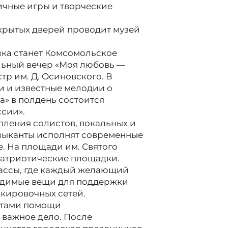
личные игры и творческие
открытых дверей проводит музей
ка станет Комсомольское
альный вечер «Моя любовь —
тр им. Д. Осиновского. В
 и известные мелодии о
а» в полдень состоится
сии».
пления солистов, вокальных и
зыканты исполнят современные
. На площади им. Святого
 патриотические площадки.
ассы, где каждый желающий
одимые вещи для поддержки
скировочных сетей.
атами помощи
 важное дело. После