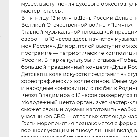
музее, выступления духового оркестра, у
мастер-классы.
В пятницу, 12 июня, в День России День 
Великой Отечественной войны «Память».
Главной музыкальной площадкой праздни
озеро — в 18 часов здесь начнется музык
моя Россия». Для зрителей выступит оркес
программе — патриотические композиции
России. В парке культуры и отдыха «Побед
большой праздничный концерт «Душа Рос
Детская школа искусств представит высту
хореографических коллективов. Юные му
и народные композиции о любви к Родине
Князя Владимира с 16 часов развернутся
Молодежный центр организует мастер-кл
сможет своими руками изготовить необх
участников СВО — от теплых стелек до ма
Гости мероприятия познакомятся с форм
военнослужащим и внесут личный вклад в