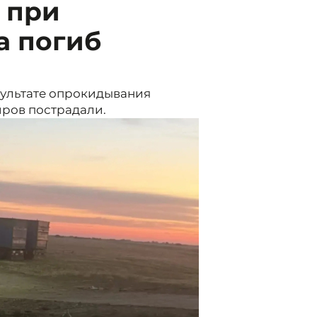
 при
a погиб
зультате опрокидывания
иров пострадали.