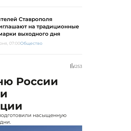
телей Ставрополя
иглашают на традиционные
марки выходного дня
юня, 07:00
Общество
1253
ню России
 и
кции
 подготовили насыщенную
дни.