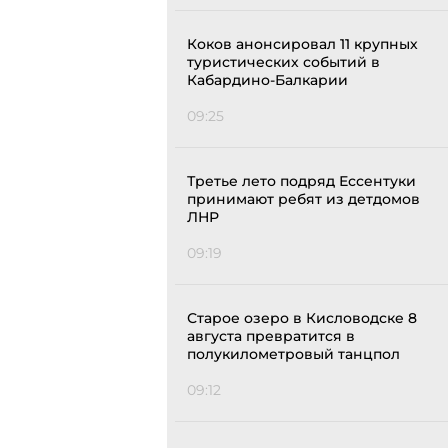
Коков анонсировал 11 крупных
туристических событий в
Кабардино-Балкарии
09:25
Третье лето подряд Ессентуки
принимают ребят из детдомов
ЛНР
09:19
Старое озеро в Кисловодске 8
августа превратится в
полукилометровый танцпол
09:12