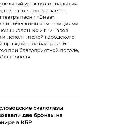
 открытый урок по социальным
 в 16 часов приглашает на
 театра песни «Вива».
и лирическими композициями
ой школой No 2 в 17 часов
в и исполнителей городского
 и праздничное настроение.
тся при благоприятной погоде,
Ставрополя.
словодские скалолазы
воевали две бронзы на
рнире в КБР