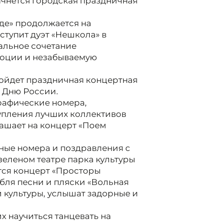
чнется городская праздничная
роде» продолжается на
ступит дуэт «Нешкола» в
альное сочетание
моции и незабываемую
ройдет праздничная концертная
я Дню России.
рафические номера,
упления лучших коллективов
лашает на концерт «Поем
ные номера и поздравления с
зеленом театре парка культуры
ится концерт «Просторы
бля песни и пляски «Вольная
й культуры, услышат задорные и
х научиться танцевать на