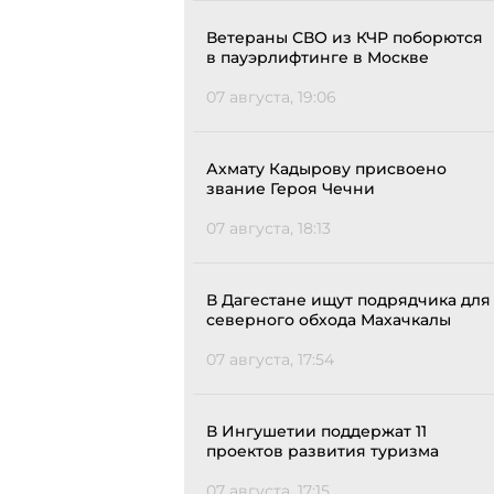
Ветераны СВО из КЧР поборются
в пауэрлифтинге в Москве
07 августа, 19:06
Ахмату Кадырову присвоено
звание Героя Чечни
07 августа, 18:13
В Дагестане ищут подрядчика для
северного обхода Махачкалы
07 августа, 17:54
В Ингушетии поддержат 11
проектов развития туризма
07 августа, 17:15