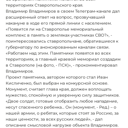
территориях Ставропольского края.
Владимир Владимиров в своем Телеграм-канале дал
расширенный ответ на вопрос, прозвучавший
накануне в ходе его прямой линии с населением.
«Появится ли на Ставрополье мемориальный
комплекс в память о земляках-участниках СВО?», -
поинтересовались ставропольчане, обратившиеся к
губернатору по анонсированным каналам связи.
«Работаем над этим. Памятники появятся во всех
территориях, а главный краевой мемориал создадим
в Ставрополе (на фото, - ПСК)», - прокомментировал
Владимиров.
Проект памятника, автором которого стал Иван
Кисличенко, был выбран на конкурсной основе.
Монумент, считает глава края, должен воплощать
мужество, спокойную и уверенную силу защитников.
«Двое солдат, готовые отобразить любое нападение,
несут спасенного ребенка… Он (монумент, - Ред.) – о
нашей армии, о ребятах, которые стоят за Россию, за
наши ценности, за всех русских людей», - дал
описание смысловой нагрузке объекта Владимиров.