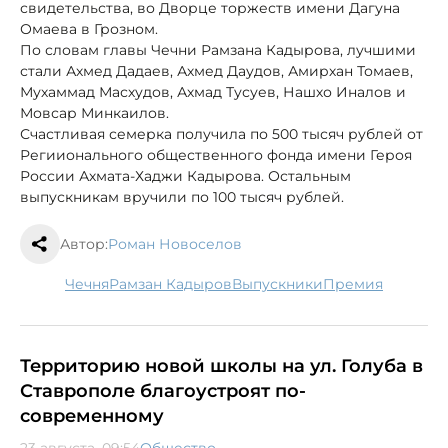
свидетельства, во Дворце торжеств имени Дагуна
Омаева в Грозном.
По словам главы Чечни Рамзана Кадырова, лучшими
стали Ахмед Дадаев, Ахмед Даудов, Амирхан Томаев,
Мухаммад Масхудов, Ахмад Тусуев, Нашхо Иналов и
Мовсар Минкаилов.
Счастливая семерка получила по 500 тысяч рублей от
Региионального общественного фонда имени Героя
России Ахмата-Хаджи Кадырова. Остальным
выпускникам вручили по 100 тысяч рублей.
Автор:
Роман Новоселов
Чечня
Рамзан Кадыров
выпускники
премия
Территорию новой школы на ул. Голуба в
Ставрополе благоустроят по-
современному
23 августа, 09:54
Общество