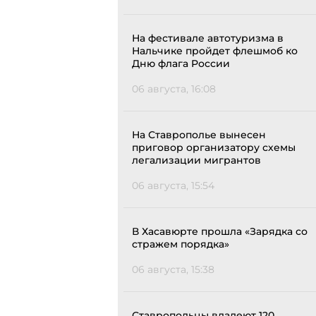
На фестивале автотуризма в
Нальчике пройдет флешмоб ко
Дню флага России
06 августа, 16:08
На Ставрополье вынесен
приговор организатору схемы
легализации мигрантов
06 августа, 15:54
В Хасавюрте прошла «Зарядка со
стражем порядка»
06 августа, 15:38
Ставропольцы владеют 120