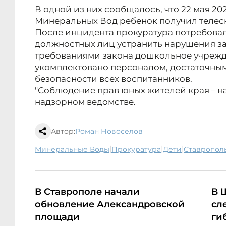
В одной из них сообщалось, что 22 мая 20
Минеральных Вод ребенок получил телес
После инцидента прокуратура потребова
должностных лиц устранить нарушения зак
требованиями закона дошкольное учреж
укомплектовано персоналом, достаточны
безопасности всех воспитанников.
"Соблюдение прав юных жителей края – на 
надзорном ведомстве.
Автор:
Роман Новоселов
|
|
|
Минеральные Воды
прокуратура
дети
Ставропол
В Ставрополе начали
В 
обновление Александровской
сл
площади
ги