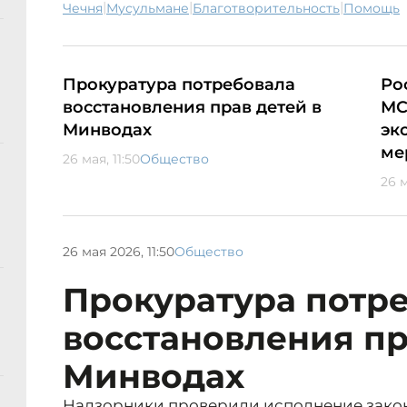
|
|
|
Чечня
мусульмане
благотворительность
помощь
Прокуратура потребовала
Ро
восстановления прав детей в
МС
Минводах
эк
ме
26 мая, 11:50
Общество
26 м
26 мая 2026, 11:50
Общество
Прокуратура потр
восстановления пр
Минводах
Надзорники проверили исполнение закон