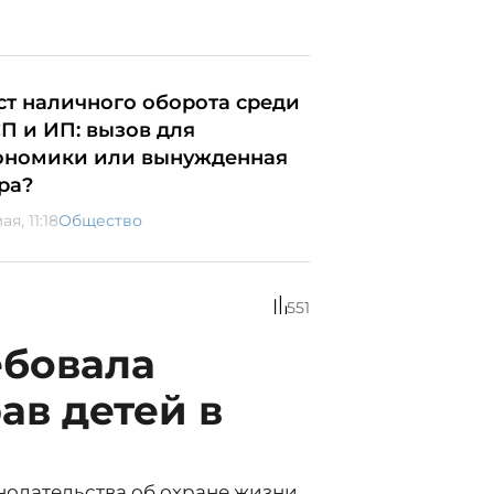
ст наличного оборота среди
П и ИП: вызов для
ономики или вынужденная
ра?
ая, 11:18
Общество
551
ебовала
ав детей в
одательства об охране жизни