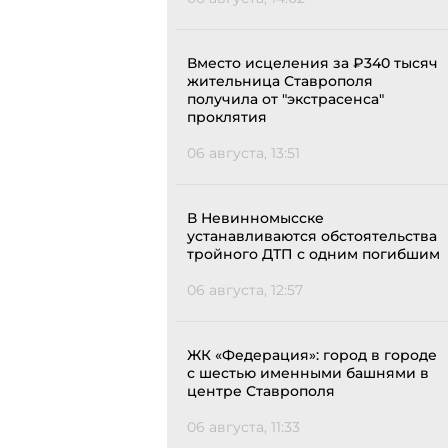
Вместо исцеления за ₽340 тысяч
жительница Ставрополя
получила от "экстрасенса"
проклятия
06 августа, 13:51
В Невинномысске
устанавливаются обстоятельства
тройного ДТП с одним погибшим
06 августа, 12:57
ЖК «Федерация»: город в городе
с шестью именными башнями в
центре Ставрополя
06 августа, 11:33