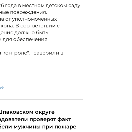
26 года в местном детском саду
ные повреждения.
ла от уполномоченных
она. В соответствии с
дение должно быть
м для обеспечения
контроле", - заверили в
ье
Шпаковском округе
едователи проверят факт
бели мужчины при пожаре