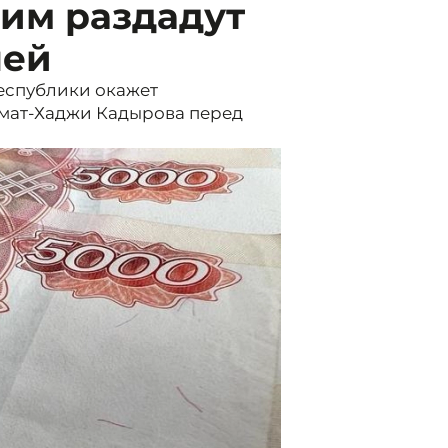
им раздадут
лей
еспублики окажет
мат-Хаджи Кадырова перед