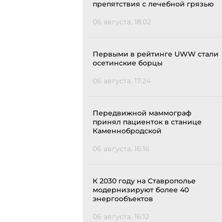
препятствия с лечебной грязью
06 августа, 18:02
Первыми в рейтинге UWW стали
осетинские борцы
06 августа, 17:24
Передвижной маммограф
принял пациенток в станице
Каменнобродской
06 августа, 16:16
К 2030 году на Ставрополье
модернизируют более 40
энергообъектов
06 августа, 16:12