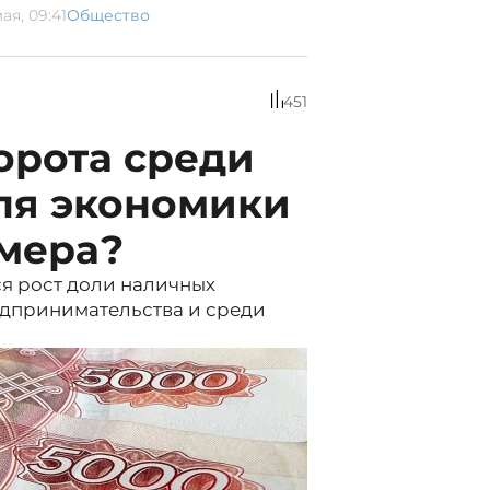
ая, 09:41
Общество
451
орота среди
ля экономики
мера?
я рост доли наличных
редпринимательства и среди