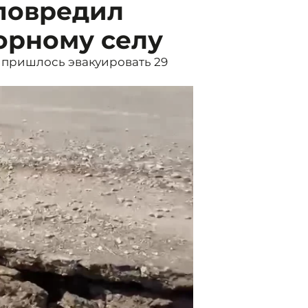
 повредил
горному селу
в пришлось эвакуировать 29