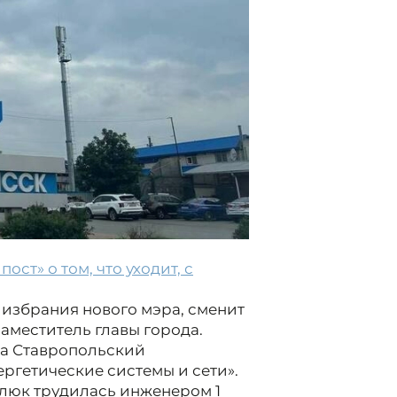
ост» о том, что уходит, с
 избрания нового мэра, сменит
аместитель главы города.
ила Ставропольский
ргетические системы и сети».
люк трудилась инженером 1