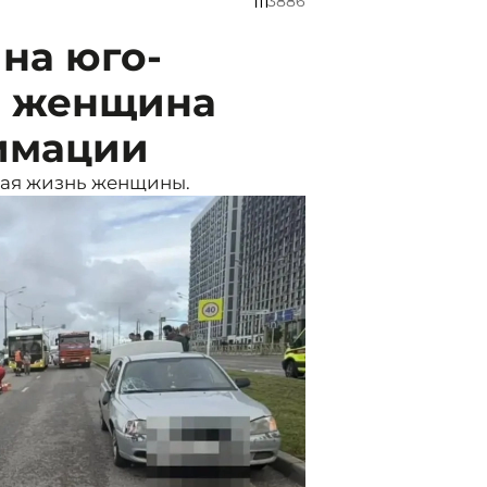
3886
на юго-
я женщина
нимации
шая жизнь женщины.