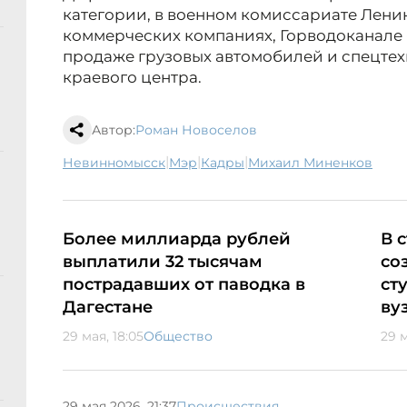
категории, в военном комиссариате Лени
коммерческих компаниях, Горводоканале 
продаже грузовых автомобилей и спецтех
краевого центра.
Автор:
Роман Новоселов
|
|
|
Невинномысск
мэр
кадры
Михаил Миненков
Более миллиарда рублей
В 
выплатили 32 тысячам
со
пострадавших от паводка в
ст
Дагестане
ву
29 мая, 18:05
Общество
29 м
29 мая 2026, 21:37
Происшествия