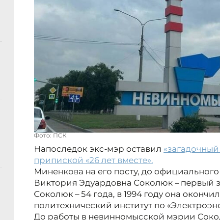
Фото: ПСК
Напоследок экс-мэр оставил
«загадочный п
припиской «26 лет вместе».
Миненкова на его посту, до официального
Виктория Эдуардовна Соколюк – первый з
Соколюк – 54 года, в 1994 году она оконч
политехнический институт по «Электроэне
До работы в невинномысской мэрии Соко