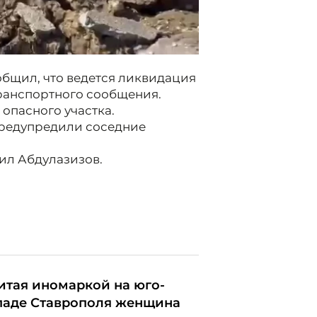
общил, что ведется ликвидация
ранспортного сообщения.
опасного участка.
предупредили соседние
нил Абдулазизов.
итая иномаркой на юго-
паде Ставрополя женщина