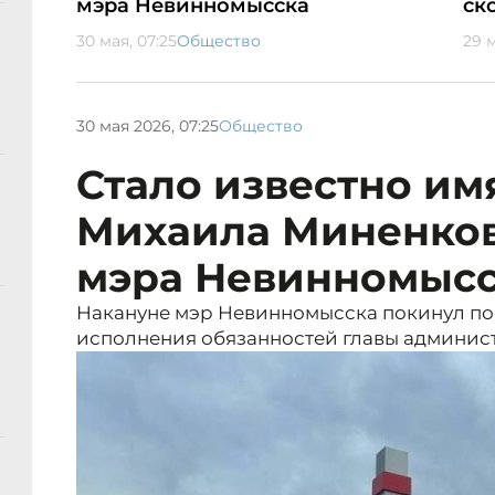
мэра Невинномысска
ск
30 мая, 07:25
Общество
29 м
30 мая 2026, 07:25
Общество
Стало известно им
Михаила Миненков
мэра Невинномыс
Накануне мэр Невинномысска покинул пос
исполнения обязанностей главы админис