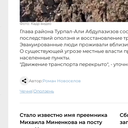
Фото: Кадр видео
Глава района Турпал-Али Абдулазизов со
последствий оползня и восстановление т
Эвакуированные люди проживали вблизи 
О существующей угрозе местные власти 
населенные пункты.
"Движение транспорта перекрыто", - уточ
Автор:
Роман Новоселов
|
Чечня
оползень
Стало известно имя преемника
Сб
Михаила Миненкова на посту
за