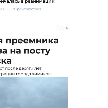
ончалась в реанимации
ая, 21:37
Происшествия
2164
я преемника
а на посту
ска
т после десяти лет
трации города химиков.