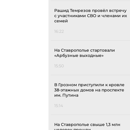
Рашид Темрезов провёл встречу
с участниками СВО и членами их
семей
16:22
На Ставрополье стартовали
«Арбузные выходные»
15:50
В Грозном приступили к кровле
38-этажных домов на проспекте
им. Путина
15:14
На Ставрополье свыше 1,3 млн
человек прошли