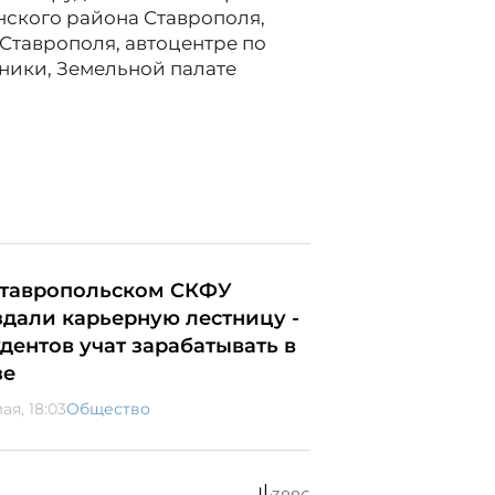
нского района Ставрополя,
Ставрополя, автоцентре по
ники, Земельной палате
ставропольском СКФУ
здали карьерную лестницу -
удентов учат зарабатывать в
зе
ая, 18:03
Общество