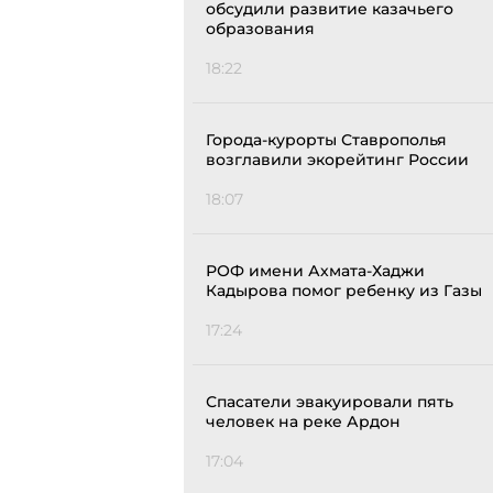
обсудили развитие казачьего
образования
18:22
Города-курорты Ставрополья
возглавили экорейтинг России
18:07
РОФ имени Ахмата-Хаджи
Кадырова помог ребенку из Газы
17:24
Спасатели эвакуировали пять
человек на реке Ардон
17:04