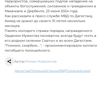
террористов, совершивших подлое нападение на
объекты богослужений, силовиков и гражданских в
Махачкале и Дербенте, 23 июня 2024 года.
Как рассказали в пресс-службе МВД по Дагестану,
Ахмед не дожил до своего 31-летия несколько
месяцев.
Память молодого стража порядка, награжденного
Орденом Мужества посмертно, всегда будут чтить в
его родном селении Сиртыч и во всем Дагестане.
"Помним, скорбим… ", - прокомментировали коллеги
погибшего полицейского.
Автор:
Роман Новоселов
Дагестан
полиция
улицы
МВД
полицейский
Архитектурное преображение
Ставрополя: дом на улице Ленина в
новом свете