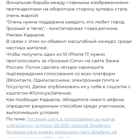
Финальная борьба между главными изображениями-
претендентами на оборотную сторону купюры стала
очень жаркой.
"Очень нужна поддержка каждого, кто любит город
Грозный и Чечю", - констатировал глава региона
Рамзан Кадыров.
В связи с этим он объявил масштабный конкурс среди
местных жителей.
Чтобы получить один из 10 iPhone 17, нужно
проголосовать за «Грозный-Сити» на сайте Банка
России. Потом сделать четыре скриншота
подтверждения голосования со всех платформ
(ВКонтакте, Одноклассники, электронная почта и
Госуслуги). Далее опубликовать их у себя в соцсетях с
хэштегом #ГолосуюЗаЧечню.
Как пообещал Кадыров, обладателя нового айфона
определят рандомным способом среди участников,
выполнивших условия.
По теме:
Грозный-сити в голосовании за новую
«пятисотку» уступил 20 000 голосов Эльбрусу
Грозный-сити может потеснить гору Эльбрус на