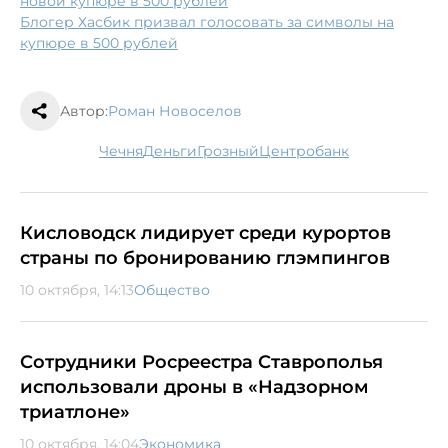
новой купюре в 500 рублей
Блогер Хасбик призвал голосовать за символы на
купюре в 500 рублей
Автор:
Роман Новоселов
Чечня
деньги
Грозный
Центробанк
Кисловодск лидирует среди курортов
страны по бронированию глэмпингов
10 октября, 14:13
Общество
Сотрудники Росреестра Ставрополья
использовали дроны в «Надзорном
триатлоне»
10 октября, 14:04
Экономика