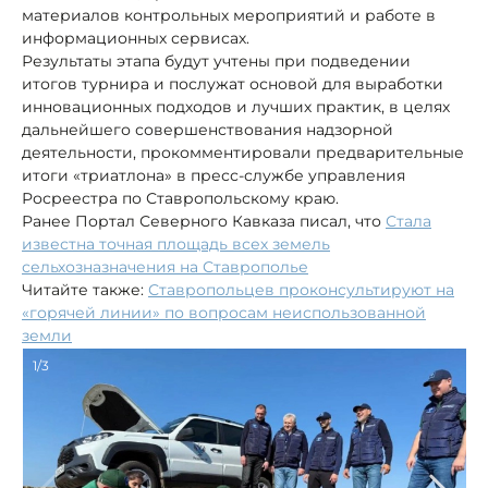
материалов контрольных мероприятий и работе в
информационных сервисах.
Результаты этапа будут учтены при подведении
итогов турнира и послужат основой для выработки
инновационных подходов и лучших практик, в целях
дальнейшего совершенствования надзорной
деятельности, прокомментировали предварительные
итоги «триатлона» в пресс-службе управления
Росреестра по Ставропольскому краю.
Ранее Портал Северного Кавказа писал, что
Стала
известна точная площадь всех земель
сельхозназначения на Ставрополье
Читайте также:
Ставропольцев проконсультируют на
«горячей линии» по вопросам неиспользованной
земли
1/3