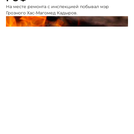
На месте ремонта с инспекцией побывал мэр
Грозного Хас-Магомед Кадыров.
Фото: ПСК
Накануне с утра на объекте расчистили завалы и
мусор, к предстоящему ремонту готовят фасад здания,
подготовительные работу ведут внутри помещений:
замеры дверных проёмов и оценку масштабов и
объёмов повреждений. Попутно оказывается вся
необходимая помощь пострадавшим семьям.