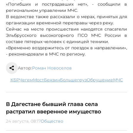
«Погибших и пострадавших нет», - сообщили в
региональном управлении МЧС.
В ведомстве также рассказали о мерах, принятых для
организации временной переправы через реку.
Сейчас на месте происшествия находятся спасатели
Эльбрусского высокогорного ПСО МЧС России в
составе пятерых человек с единицей техники.
«Временно воздержитесь от поездок в направлении»,
- рекомендовали в МЧС по региону.
Автор:
Роман Новоселов
КБР
Чегем
мост
бензин
большегруз
обрушение
МЧС
В Дагестане бывший глава села
растратил вверенное имущество
24 августа, 08:17
Общество