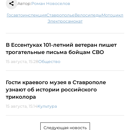
Автор:
Роман Новоселов
госавтоинспекция
Ставрополье
велосипеды
мотоцикл
электросамокат
В Ессентуках 101-летний ветеран пишет
трогательные письма бойцам СВО
15 августа, 15:28
Общество
Гости краевого музея в Ставрополе
узнают об истории российского
триколора
15 августа, 15:14
Культура
Следующая новость