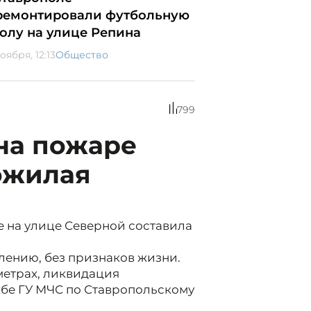
ремонтировали футбольную
олу на улице Репина
оября, 12:13
Общество
799
на пожаре
ожилая
 на улице Северной составила
лению, без признаков жизни.
метрах, ликвидация
жбе ГУ МЧС по Ставропольскому