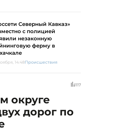
оссети Северный Кавказ»
вместно с полицией
явили незаконную
йнинговую ферму в
хачкале
оября, 14:48
Происшествия
1117
м округе
вух дорог по
е