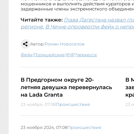
мошенников и выполнять действия кураторов из
задержанные члены экстремисткого объединен
Читайте также:
Глава Дагестана назвал г
регионе.
В Чечне опровергли фейк о неп
Автор:
Роман Новоселов
|
|
|
фейк
полицейские
КЧР
Черкесск
В Предгорном округе 20-
В 
летняя девушка перевернулась
за
на Lada Granta
кр
23 ноября, 07:08
Происшествия
23 
23 ноября 2024, 07:08
Происшествия