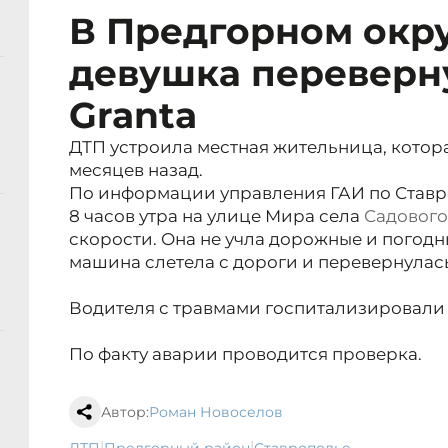
В Предгорном окру
девушка переверну
Granta
ДТП устроила местная жительница, котора
месяцев назад.
По информации управления ГАИ по Ставро
8 часов утра на улице Мира села
Садового
скорости. Она не учла дорожные и погодны
машина слетела с дороги и перевернулас
Водителя с травмами госпитализировали 
По факту аварии проводится проверка.
Автор:
Роман Новоселов
|
|