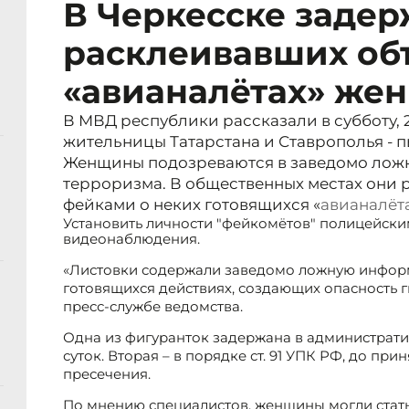
В Черкесске заде
расклеивавших об
«авианалётах» же
В МВД республики рассказали в субботу, 2
жительницы Татарстана и Ставрополья - п
Женщины подозреваются в заведомо лож
терроризма. В общественных местах они 
фейками о неких готовящихся «
авианалёт
Установить личности "фейкомётов" полицейски
видеонаблюдения.
«Листовки содержали заведомо ложную инфо
готовящихся действиях, создающих опасность 
пресс-службе ведомства.
Одна из фигуранток задержана в администрати
суток. Вторая – в порядке ст. 91 УПК РФ, до при
пресечения.
По мнению специалистов, женщины могли стат