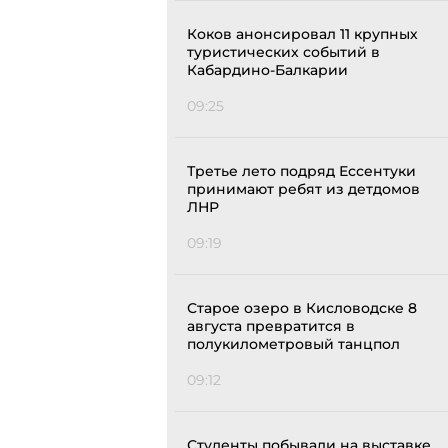
Коков анонсировал 11 крупных
туристических событий в
Кабардино-Балкарии
09:25
Третье лето подряд Ессентуки
принимают ребят из детдомов
ЛНР
09:19
Старое озеро в Кисловодске 8
августа превратится в
полукилометровый танцпол
09:12
Студенты побывали на выставке