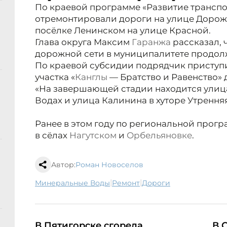
По краевой программе «Развитие трансп
отремонтировали дороги на улице Дорожн
посёлке Ленинском на улице Красной.
Глава округа Максим
Гаранжа
рассказал, 
дорожной сети в муниципалитете продол
По краевой субсидии подрядчик приступ
участка «
Канглы
— Братство и Равенство» д
«На завершающей стадии находится ули
Водах и улица Калинина в хуторе Утрення
Ранее в этом году по региональной прог
в сёлах
Нагутском
и
Орбельяновке
.
Автор:
Роман Новоселов
|
|
Минеральные Воды
ремонт
дороги
В Пятигорске сгорела
В 