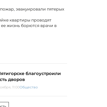
 пожар, эвакуировали пятерых
яйке квартиры проводят
ее жизнь борются врачи в
Пятигорске благоустроили
сть дворов
оября, 11:00
Общество
сть