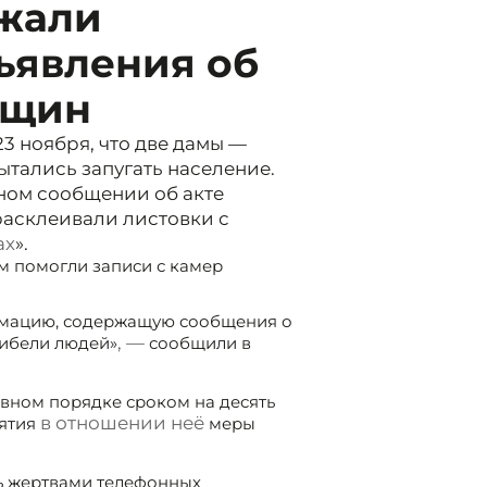
ржали
ъявления об
нщин
3 ноября, что две дамы —
ытались запугать население.
ном сообщении об акте
расклеивали листовки с
ах
».
м помогли записи с камер
рмацию, содержащую сообщения о
, —
гибели людей»
сообщили в
вном порядке сроком на десять
в отношении неё
нятия
меры
ь жертвами телефонных