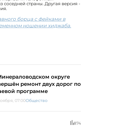
 соседней страны. Другая версия -
ия.
лавного борца с фейками в
ременном ношении хиджаба.
Минераловодском округе
вершён ремонт двух дорог по
аевой программе
ноября, 07:00
Общество
874