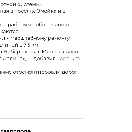
ортной системы»
ая в посёлке Змейка и в
что работы по обновлению
жаются.
ил к масштабному ремонту
линой в 7,5 км.
ца Набережная в Минеральных
я Долина», — добавил
Гаранжа
.
рамме отремонтировали дороги
Ставрополе