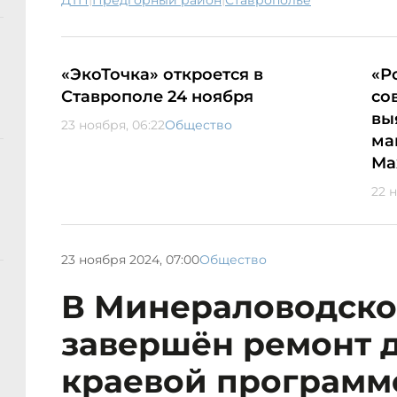
ДТП
Предгорный район
Ставрополье
«ЭкоТочка» откроется в
«Р
Ставрополе 24 ноября
со
вы
23 ноября, 06:22
Общество
ма
Ма
22 н
23 ноября 2024, 07:00
Общество
В Минераловодско
завершён ремонт д
краевой программ