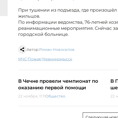
При тушении из подъезда, где произошёл
жильцов.
По информации ведомства, 76-летней хоз
реанимационные мероприятия. Снйчас за 
городской больнице.
Автор:
Роман Новоселов
|
|
МЧС
пожар
Невинномысск
В Чечне провели чемпионат по
В 
оказанию первой помощи
ше
22 ноября, 11:11
Общество
22 н
Следующая ново