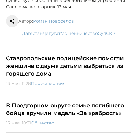
существу», - сообщили в региональном управлении
Следкома во вторник, 13 мая.
Автор:
Роман Новоселов
Дагестан
депутат
мошенничество
суд
СКР
Ставропольские полицейские помогли
женщине с двумя детьми выбраться из
горящего дома
13 мая, 11:28
Происшествия
В Предгорном округе семье погибшего
бойца вручили медаль «За храбрость»
13 мая, 10:31
Общество