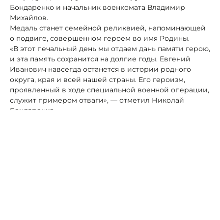
Бондаренко и начальник военкомата Владимир
Михайлов.
Медаль станет семейной реликвией, напоминающей
о подвиге, совершенном героем во имя Родины.
«В этот печальный день мы отдаем дань памяти герою,
и эта память сохранится на долгие годы. Евгений
Иванович навсегда останется в истории родного
округа, края и всей нашей страны. Его героизм,
проявленный в ходе специальной военной операции,
служит примером отваги», — отметил Николай
Бондаренко.
Читайте также:
В Ессентуках мэр сыграл партию в шахматы с сыном
погибшего героя СВО
Ставропольская духовная семинария сообщила о
гибели воспитанника в зоне СВО
Автор:
Алексей Петров
СВО