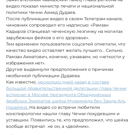
видео показал министр печати и национальной
политики Чечни Ахмед Дудаев.
После публикации видео в своем Телеграм-канале,
чиновник сопроводил его надписью: «Рамзан
Кадыров станцевал чеченскую лезгинку на могилах
зарубежных фейков о его здоровье».
Тем временем пользователи соцсетей отметили, что
качество видео оставляет желать лучшего… Сильно.
Рамзан Ахматович, конечно, узнаваем, но «четкости у
избражения нет».
Другие выдвинули предположения о причинах
необычной публикации Дудаева.
Как известно,
несколько дней назад в составе
большой правительственной делегации глава Чечни
встречал в Москве президента Объединённых
Арабских Эмиратов шейха Мухаммеда бен Заида Аль
Нахайяна.
На видео со встречи любители
конспирологии нашли главу Чечни похудевшим и
уставшим. Появились те, кто предположил, что шейха
вообще встречал не он, а «двойник».