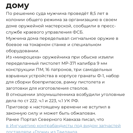
дому
По решению суда мужчина проведёт 8,5 лет в
колонии общего режима за организацию в своем
доме оружейной мастерской, сообщили в пресс-
службе краевого управления ФСБ.
Мужчина дома переделывал сигнальное оружие в
боевое на токарном станке и специальном
оборудовании.
Из «микроцеха» оружейника при обыске изъяли
переделанный пистолет МР-371 калибра 9 мм
конструкции ПМ, 16 патронов, три самодельных
взрывных устройства в корпусе гранаты Ф-1, набор
для сборки боеприпасов, рамку пистолета и
заготовки для изготовления стволов.
В отношении злоумышленника возбудили уголовные
дела по ст 222. ч.1 и 223, ч.1 УК РФ.
Приговор к настоящему времени не вступил в
законную силу и может быть обжалован.
Ранее Портал Северного Кавказа писал, что
в Ингушетию контрабандисты под видом запчастей
доставляли «Глоки» из Таиланда.