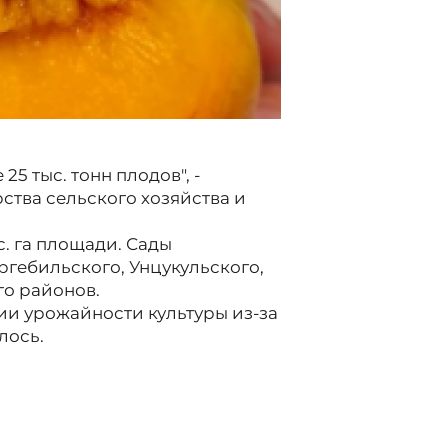
5 тыс. тонн плодов", -
тва сельского хозяйства и
с. га площади. Сады
ргебильского, Унцукульского,
го районов.
и урожайности культуры из-за
лось.