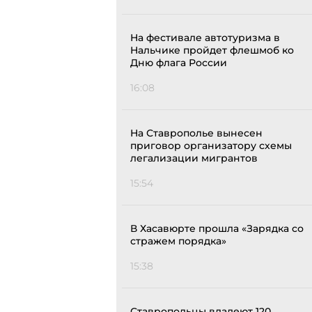
На фестивале автотуризма в
Нальчике пройдет флешмоб ко
Дню флага России
16:08
На Ставрополье вынесен
приговор организатору схемы
легализации мигрантов
15:54
В Хасавюрте прошла «Зарядка со
стражем порядка»
15:38
Ставропольцы владеют 120