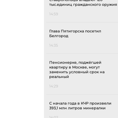
тыс.единиц гражданского оружия
14:59
Глава Пятигорска посетил
Белгород
14:35
Пенсионерке, поджёгшей
квартиру в Москве, могут
заменить условный срок на
реальный
14:29
С начала года в КЧР произвели
393,1 млн литров минералки
14:02