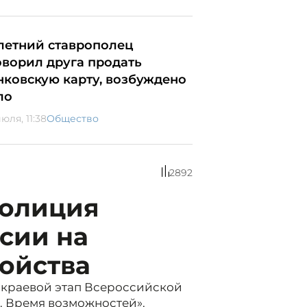
-летний ставрополец
оворил друга продать
нковскую карту, возбуждено
ло
юля, 11:38
Общество
2892
полиция
сии на
ойства
 краевой этап Всероссийской
. Время возможностей».