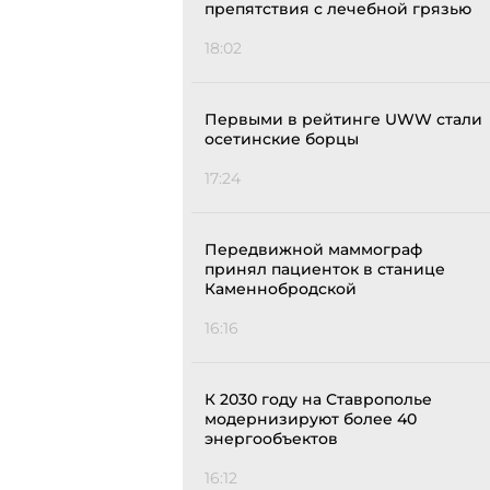
препятствия с лечебной грязью
18:02
Первыми в рейтинге UWW стали
осетинские борцы
17:24
Передвижной маммограф
принял пациенток в станице
Каменнобродской
16:16
К 2030 году на Ставрополье
модернизируют более 40
энергообъектов
16:12