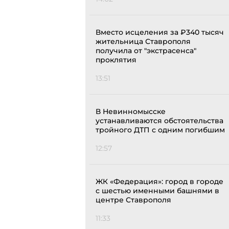
Вместо исцеления за ₽340 тысяч
жительница Ставрополя
получила от "экстрасенса"
проклятия
13:51
В Невинномысске
устанавливаются обстоятельства
тройного ДТП с одним погибшим
12:57
ЖК «Федерация»: город в городе
с шестью именными башнями в
центре Ставрополя
11:33