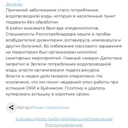
Эрпели.
Причиной заболевания стало потребление
водопроводной воды, которую в населенный пункт
подавали без обработки.
В район выезжала бригада эпидемиологов.
Специалисты Роспотребнадзора нашли в пробах
возбудителей дизентерии, ротавируса, нововируса и
других болезней. Во избежание массового заражения
на территории был организован комплекс
санитарных мероприятий. Главный санврач Дагестана
запретил в Эрпели потребление водопроводной
воды, власти организовали подвоз ресурса.
Власти и медки действовали оперативно. Не
исключено, что им помог недавний опыт работы при
вспышке ОКИ в Буйнакске. Поэтому и удалось
купировать вспышку в короткие сроки.
Автор:
Роман Новоселов
Буйнакск
Дагестан
вода
инфекция
отравление
Роспотребнадзор