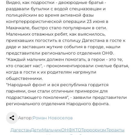
Видео, как подростки - двоюродные братья -
раздавали бутылки с водой спецназовцам и
полицейским во время активной фазы
контртеррористической операции 23 июня в
Махачкале, быстро стало популярным в сети.
Маленьких отважных ребят, как выяснилось,
приехавших погостить в столицу Дагестана в госте к
дяде и заставших жуткие события в городе, нашли
представители регионального отделения ОНФ.
"Каждый мальчик должен помогать, а герои - это те,
кто спасает нас", - прокомментировали смелые братья,
когда в гости к их родителям нагрянули
общественники.
"Народный фронт и вся республика гордится
парнями, они стали отличным примером для
подрастающего поколения", - заявили представители
регионального отделения Народного фронта.
Автор:
Роман Новоселов
Дагестан
дети
мальчик
ОНФ
КТО
терроризм
теракты