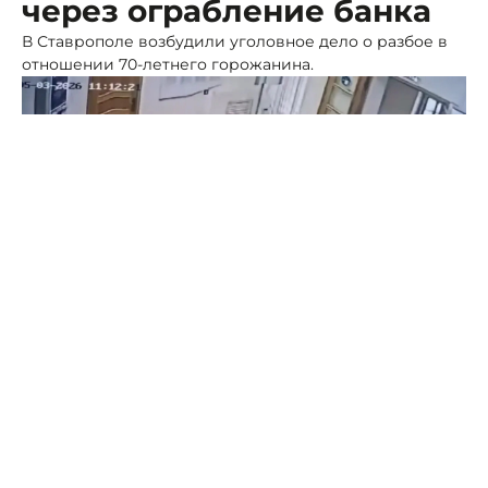
через ограбление банка
В Ставрополе возбудили уголовное дело о разбое в
отношении 70-летнего горожанина.
Фото: МВД СК
Как рассказали в пресс-службе краевого управления
МВД, в начале марта мужчина заявился в отделение
банка в маске и с пневматическим пистолетом.
Пенсионер подошел к посту охраны и стал угрожать
сотруднику, требуя от него крупную сумму денег.
Охранник не без труда скрутил грабителя. В отделе