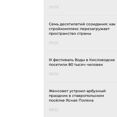
09:59
Семь десятилетий созидания: как
стройкомплекс перезагружает
пространство страны
09:55
III фестиваль Воды в Кисловодске
посетили 80 тысяч человек
08:56
Женсовет устроил арбузный
праздник в ставропольском
посёлке Ясная Поляна
08:32