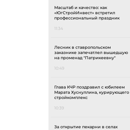
Масштаб и качество: как
«ЮгСтройИнвест» встретил
профессиональный праздник
11:34
Лесник в ставропольском
заказнике запечатлел вышедшую
на променад "Патрикеевну"
10:49
Глава КЧР поздравил с юбилеем
Марата Хуснуллина, курирующего
стройкомплекс
10:39
За открытие пекарни в селах