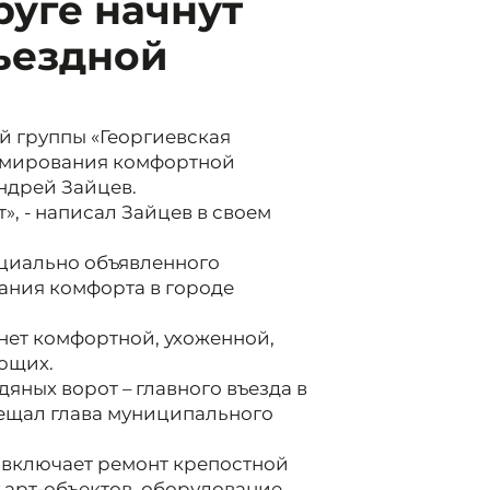
руге начнут
ъездной
й группы «Георгиевская
ормирования комфортной
ндрей Зайцев.
», - написал Зайцев в своем
ециально объявленного
дания комфорта в городе
нет комфортной, ухоженной,
ющих.
яных ворот – главного въезда в
бещал глава муниципального
 включает ремонт крепостной
у арт-объектов, оборудование