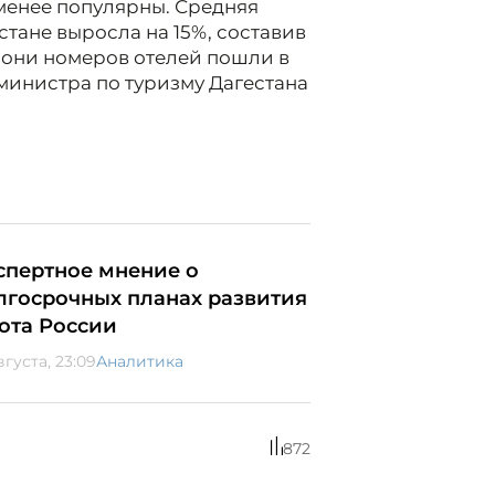
 менее популярны. Средняя
стане выросла на 15%, составив
рони номеров отелей пошли в
мминистра по туризму Дагестана
спертное мнение о
лгосрочных планах развития
ота России
вгуста, 23:09
Аналитика
872