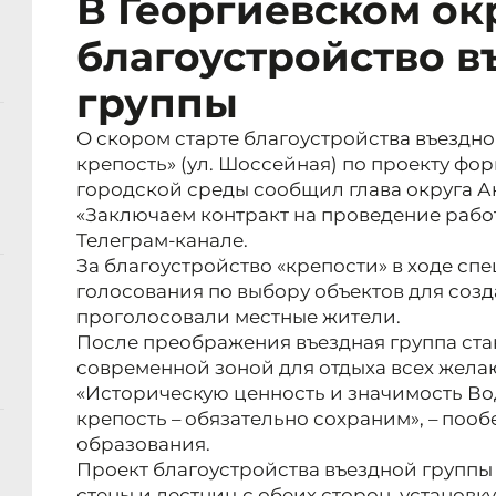
В Георгиевском ок
благоустройство в
группы
О скором старте благоустройства въездно
крепость» (ул. Шоссейная) по проекту ф
городской среды сообщил глава округа А
«Заключаем контракт на проведение работ
Телеграм-канале.
За благоустройство «крепости» в ходе сп
голосования по выбору объектов для соз
проголосовали местные жители.
После преображения въездная группа ста
современной зоной для отдыха всех жела
«Историческую ценность и значимость Вод
крепость – обязательно сохраним», – поо
образования.
Проект благоустройства въездной группы
стены и лестниц с обеих сторон, установк