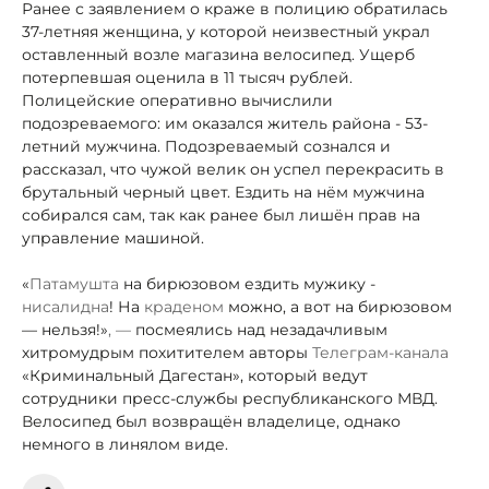
Ранее с заявлением о краже в полицию обратилась
37-летняя женщина, у которой неизвестный украл
оставленный возле магазина велосипед. Ущерб
потерпевшая оценила в 11 тысяч рублей.
Полицейские оперативно вычислили
подозреваемого: им оказался житель района - 53-
летний мужчина. Подозреваемый сознался и
рассказал, что чужой велик он успел перекрасить в
брутальный черный цвет. Ездить на нём мужчина
собирался сам, так как ранее был лишён прав на
управление машиной.
«
Патамушта
на бирюзовом ездить мужику -
нисалидна
! На
краденом
можно, а вот на бирюзовом
— нельзя!»
, —
посмеялись над незадачливым
хитромудрым похитителем авторы
Телеграм-канала
«Криминальный Дагестан», который ведут
сотрудники пресс-службы республиканского МВД.
Велосипед был возвращён владелице, однако
немного в линялом виде.