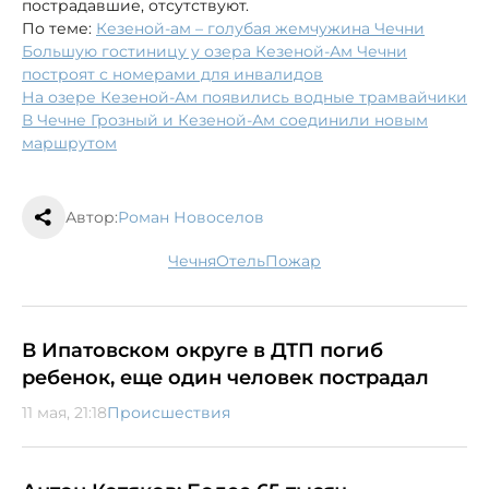
пострадавшие, отсутствуют.
По теме:
Кезеной-ам – голубая жемчужина Чечни
Большую гостиницу у озера Кезеной-Ам Чечни
построят с номерами для инвалидов
На озере Кезеной-Ам появились водные трамвайчики
В Чечне Грозный и Кезеной-Ам соединили новым
маршрутом
Автор:
Роман Новоселов
Чечня
отель
пожар
В Ипатовском округе в ДТП погиб
ребенок, еще один человек пострадал
11 мая, 21:18
Происшествия