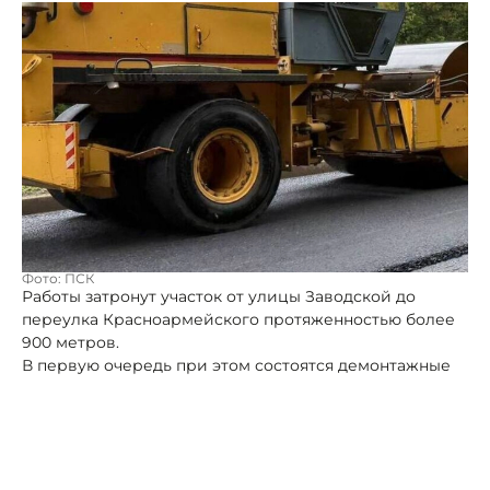
Фото: ПСК
Работы затронут участок от улицы Заводской до
переулка Красноармейского протяженностью более
900 метров.
В первую очередь при этом состоятся демонтажные
работы: разборка старого тротуара и асфальта. После
демонтажа и разборки начнется обустройство нового
дорожного полотна и пешеходной зоны, установка
фонарей и дорожных знаков.
«Все работы планируют закончить к августу», -