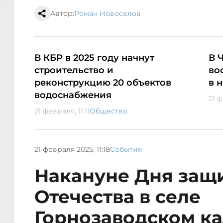
Автор:
Роман Новоселов
В КБР в 2025 году начнут
В 
строительство и
во
реконструкцию 20 объектов
в 
водоснабжения
21 ф
21 февраля, 11:11
Общество
21 февраля 2025, 11:18
События
Накануне Дня защ
Отечества в селе
Горнозаводском к