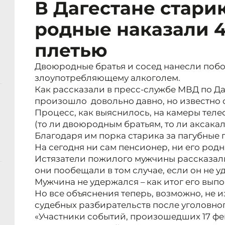
В Дагестане стари
родные наказали 
плетью
Двоюродные братья и сосед нанесли побо
злоупотребляющему алкоголем.
Как рассказали в пресс-службе МВД по Да
произошло довольно давно, но известно о
Процесс, как выяснилось, на камеры тел
(то ли двоюродным братьям, то ли аксакал
Благодаря им порка старика за пагубные п
На сегодня ни сам пенсионер, ни его родны
Истязатели пожилого мужчины рассказали
они пообещали в том случае, если он не у
Мужчина не удержался – как итог его вып
Но все объяснения теперь, возможно, не 
судебных разбирательств после уголовног
«Участники событий, произошедших 17 фе