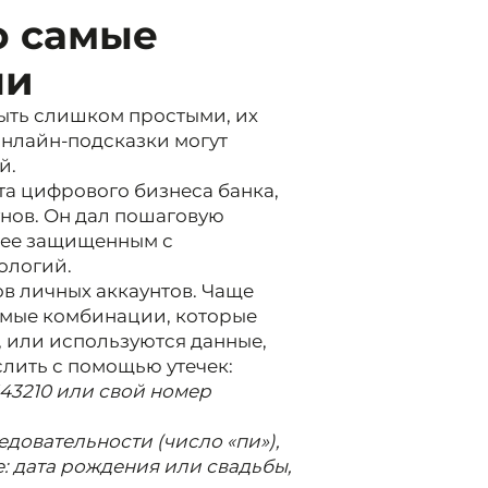
о самые
ли
ыть слишком простыми, их
 онлайн-подсказки могут
й.
та цифрового бизнеса банка,
нов. Он дал пошаговую
олее защищенным с
ологий.
в личных аккаунтов. Чаще
емые комбинации, которые
или используются данные,
слить с помощью утечек:
43210 или свой номер
едовательности (число «пи»),
е: дата рождения или свадьбы,