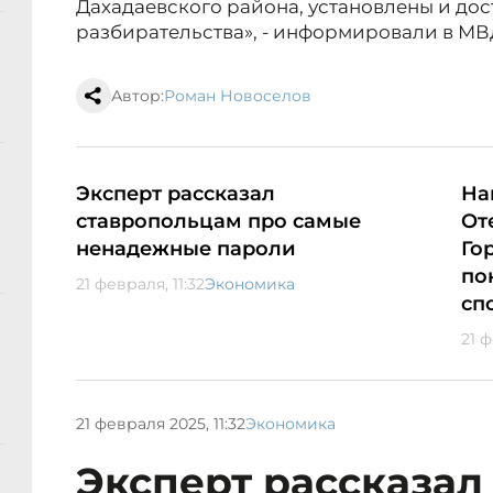
Дахадаевского района, установлены и дос
разбирательства», - информировали в МВД
Автор:
Роман Новоселов
Эксперт рассказал
На
ставропольцам про самые
От
ненадежные пароли
Го
по
21 февраля, 11:32
Экономика
сп
21 ф
21 февраля 2025, 11:32
Экономика
Эксперт рассказал