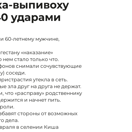
ка-выпивоху
40 ударами
и 60-летнему мужчине,
гестану «наказание»
 нем стало только что.
ефонов снимали сочувствующие
у) соседи.
ристрастия утекла в сеть.
е зла друг на друга не держат.
, что «расправу» родственнику
держится и начнет пить.
ороли.
избавят стороны от возможных
о дела.
враля в селении Киша