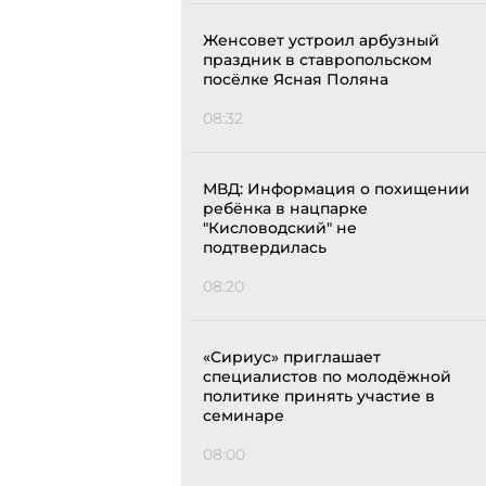
Женсовет устроил арбузный
праздник в ставропольском
посёлке Ясная Поляна
08:32
МВД: Информация о похищении
ребёнка в нацпарке
"Кисловодский" не
подтвердилась
08:20
«Сириус» приглашает
специалистов по молодёжной
политике принять участие в
семинаре
08:00