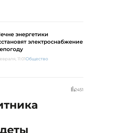
Чечне энергетики
сстановят электроснабжение
непогоду
евраля, 11:01
Общество
2451
итника
адеты