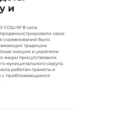
у и
ОУ СОШ № 8 села
х продемонстрировали свою
ме соревнований было
тражающих традиции
епные эмоции и укрепили
ого жюри присутствовали
ого муниципального округа.
ила ребятам грамоты и
сех с приближающимся
.