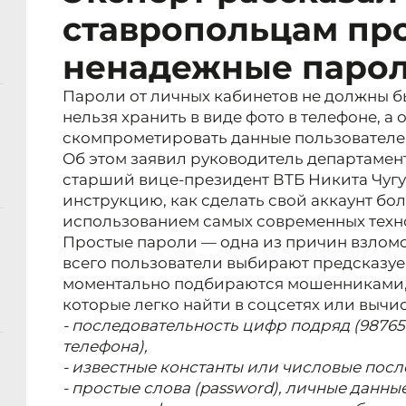
ставропольцам пр
ненадежные паро
Пароли от личных кабинетов не должны б
нельзя хранить в виде фото в телефоне, а
скомпрометировать данные пользователе
Об этом заявил руководитель департамен
старший вице-президент ВТБ Никита Чугу
инструкцию, как сделать свой аккаунт б
использованием самых современных техн
Простые пароли — одна из причин взломо
всего пользователи выбирают предсказу
моментально подбираются мошенниками, 
которые легко найти в соцсетях или вычи
- последовательность цифр подряд (98765
телефона),
- известные константы или числовые посл
- простые слова (password), личные данны