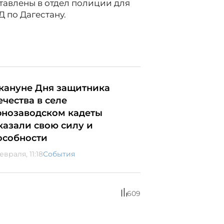
тавлены в отдел полиции для
 по Дагестану.
кануне Дня защитника
ечества в селе
рнозаводском кадеты
казали свою силу и
особности
евраля, 11:18
События
609