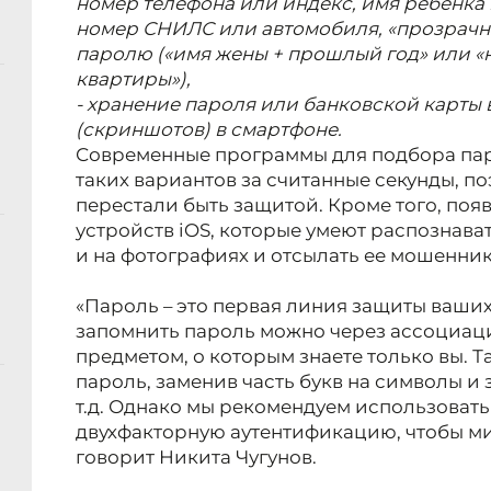
номер телефона или индекс, имя ребенка
номер СНИЛС или автомобиля, «прозрачны
паролю («имя жены + прошлый год» или «
квартиры»),
- хранение пароля или банковской карты в
(скриншотов) в смартфоне.
Современные программы для подбора па
таких вариантов за считанные секунды, 
перестали быть защитой. Кроме того, появ
устройств iOS, которые умеют распознава
и на фотографиях и отсылать ее мошенник
«Пароль – это первая линия защиты ваших
запомнить пароль можно через ассоциаци
предметом, о которым знаете только вы. 
пароль, заменив часть букв на символы и зн
т.д. Однако мы рекомендуем использоват
двухфакторную аутентификацию, чтобы ми
говорит Никита Чугунов.