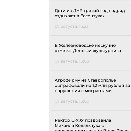
Дети из ЛНР третий год подряд
отдыхают в Ессентуках
07 августа, 16:23
В Железноводске нескучно
отметят День физкультурника
07 августа, 16:05
Агрофирму на Ставрополье
оштрафовали на 1,2 млн рублей за
нарушения с мигрантами
07 августа, 16:00
Ректор СКФУ поздравила
Михаила Ковальчука с
присвоением звания Героя Труда