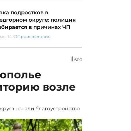
ака подростков в
едгорном округе: полиция
збирается в причинах ЧП
ая, 14:33
Происшествия
600
рополье
иторию возле
круга начали благоустройство