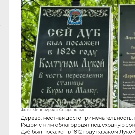
Фото: Минприроды Ставрополья
Дерево, местная достопримечательность, 
Рядом с ним облагородят пешеходную зон
Дуб был посажен в 1812 году казаком Лук