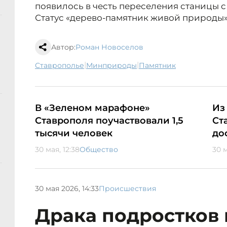
появилось в честь переселения станицы с 
Статус «дерево-памятник живой природы» 
Автор:
Роман Новоселов
|
|
Ставрополье
минприроды
памятник
В «Зеленом марафоне»
Из
Ставрополя поучаствовали 1,5
Ст
тысячи человек
до
30 мая, 12:38
Общество
30 м
30 мая 2026, 14:33
Происшествия
Драка подростков