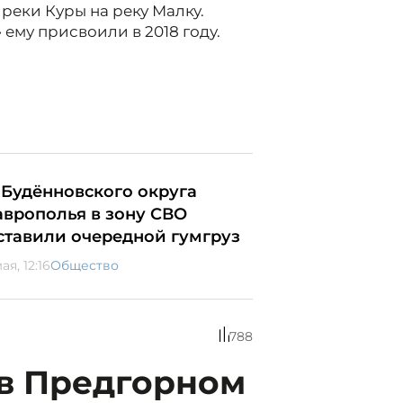
реки Куры на реку Малку.
ему присвоили в 2018 году.
 Будённовского округа
аврополья в зону СВО
ставили очередной гумгруз
ая, 12:16
Общество
788
 в Предгорном