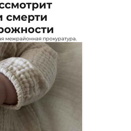
ассмотрит
и смерти
орожности
кая межрайонная прокуратура.