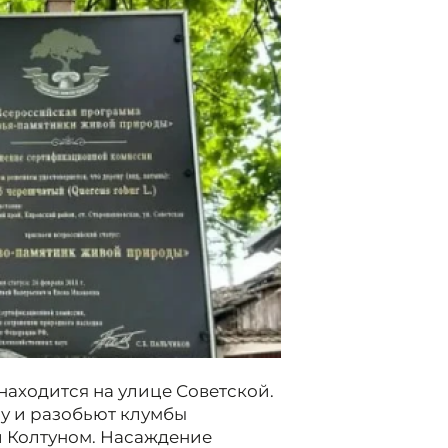
находится на улице Советской.
у и разобьют клумбы
ой Колтуном. Насаждение