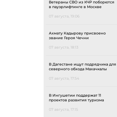
Ветераны СВО из КЧР поборются
в пауэрлифтинге в Москве
07 августа, 19:06
Ахмату Кадырову присвоено
звание Героя Чечни
07 августа, 18:13
В Дагестане ищут подрядчика для
северного обхода Махачкалы
07 августа, 17:54
В Ингушетии поддержат 11
проектов развития туризма
07 августа, 17:15