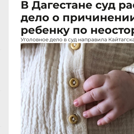
В Дагестане суд р
дело о причинени
ребенку по неост
Уголовное дело в суд направила Кайтагс