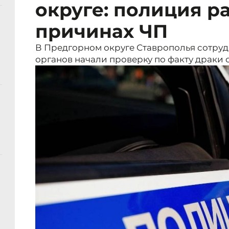
округе: полиция р
причинах ЧП
В Предгорном округе Ставрополья сотру
органов начали проверку по факту драки 