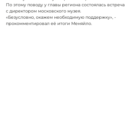
По этому поводу у главы региона состоялась встреча
с директором московского музея.
«Безусловно, окажем необходимую поддержку», -
прокомментировал её итоги Меняйло.
Он добавил, что на новой площадке будет больше
возможностей организовывать выставки,
включающие произведения из коллекции
Пушкинского музея, вести активную культурно-
просветительскую деятельность.
Автор:
Роман Новоселов
Следующая новость
Редакция
Правила публикации материалов
Реклама на портале