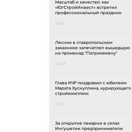
Масштаб и качество: как
«ЮгСтройИнвест» встретил
профессиональный праздник
11:34
Лесник в ставропольском
заказнике запечатлел вышедшую
на променад "Патрикеевну"
10:49
Глава КЧР поздравил с юбилеем
Марата Хуснуллина, курирующего
стройкомплекс
10:39
За открытие пекарни в селах
Ингушетии предприниматели