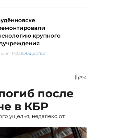
Будённовске
ремонтировали
некологию крупного
дучреждения
юня, 14:03
Общество
794
погиб после
не в КБР
го ущелья, недалеко от