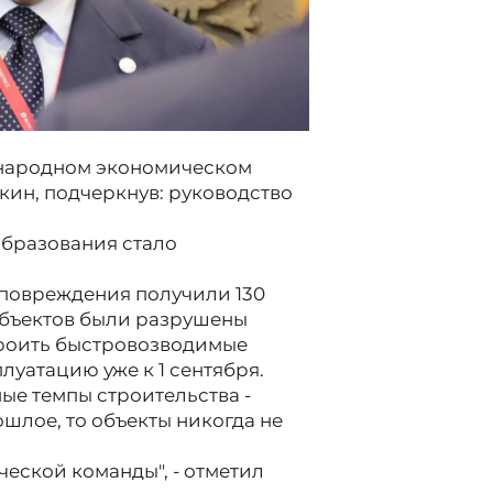
ународном экономическом
ин, подчеркнув: руководство
образования стало
 повреждения получили 130
объектов были разрушены
троить быстровозводимые
луатацию уже к 1 сентября.
ые темпы строительства -
ошлое, то объекты никогда не
ческой команды", - отметил