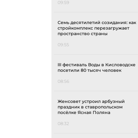
09:59
Семь десятилетий созидания: как
стройкомплекс перезагружает
пространство страны
09:55
III фестиваль Воды в Кисловодске
посетили 80 тысяч человек
08:56
Женсовет устроил арбузный
праздник в ставропольском
посёлке Ясная Поляна
08:32