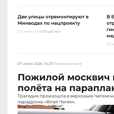
Две улицы отремонтируют в
В 
Минводах по нацпроекту
от
ги
07 июня, 14:11
Общество
ме
07 и
07 июня 2026, 14:25
Происшествия
Пожилой москвич 
полёта на парапла
Трагедия произошла в верховьях Чегемско
парадрома «Флай Чегем».