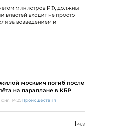
инетом министров РФ, должны
чи властей входит не просто
оля за возведением и
жилой москвич погиб после
лёта на параплане в КБР
юня, 14:25
Происшествия
469