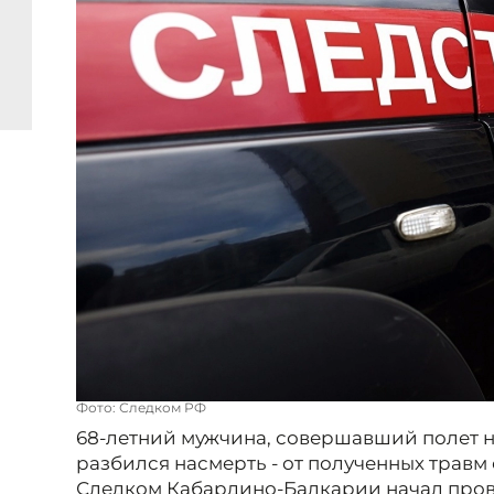
Фото: Следком РФ
68-летний мужчина, совершавший полет н
разбился насмерть - от полученных травм 
Следком Кабардино-Балкарии начал пров