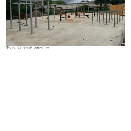
Фото: Евгений Бакулин
Население вело речь о местах для тренировок, в том
числе с детьми.
"Запрос не остался без ответа", - констатировал
Евгений Бакулин.
Проект благоустройства площадки победил в 2025
году в открытом народном голосовании, что стало
прямым сигналом от жителей.
Власти приняли его как руководство к действию,
проект реализуется в рамках федерального проекта
«Формирование комфортной городской среды»
президентского нацпроекта «Инфраструктура для
жизни». Объект создается по самым высоким
стандартам качества и с полным контролем