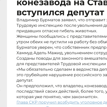
конезавода на Ста
вступился депутат
Владимир Бурматов заявил, что отправит 
Трудовую инспекцию после увольнения дв
придавших огласке гибель животных.
Женщины пообщались с представителями 
утром обеих не пустили на работу без объ
Бурматов уверен, что собственник предп
Хаммуд Адель Мажид, увольнением сотруд
Созданы поводы для законного вмешатель
для представителей Трудовой инспекции 
«Мы обязательно сделаем в ведомства деп
это грубейшее нарушение российского зак
депутат.
Он предположил, что владелец конезавода
последствий своих действий, более того, 
которая уже понятно, чем закончится».
Глава СКР поручил возбудить уголовное 