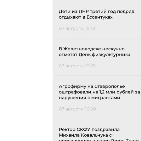
Дети из ЛНР третий год подряд
отдыхают в Ессентуках
07 августа, 16:23
В Железноводске нескучно
отметят День физкультурника
07 августа, 16:05
Агрофирму на Ставрополье
оштрафовали на 1,2 млн рублей за
нарушения с мигрантами
07 августа, 16:00
Ректор СКФУ поздравила
Михаила Ковальчука с
присвоением звания Героя Труда