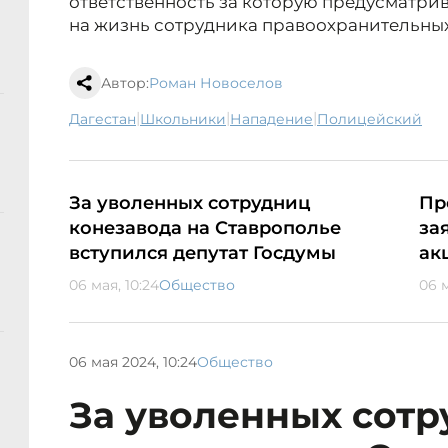
ответственность за которую предусматрива
на жизнь сотрудника правоохранительных
Автор:
Роман Новоселов
|
|
|
Дагестан
школьники
нападение
полицейский
За уволенных сотрудниц
Пр
конезавода на Ставрополье
за
вступился депутат Госдумы
ак
06 мая, 10:24
Общество
06 м
06 мая 2024, 10:24
Общество
За уволенных сот