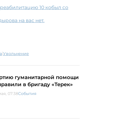
 реабилитацию 10 кобыл со
ырова на вас нет.
|
а
увольнение
ртию гуманитарной помощи
правили в бригаду «Терек»
ая, 07:38
События