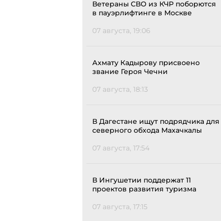
Ветераны СВО из КЧР поборются
в пауэрлифтинге в Москве
07 августа, 19:06
Ахмату Кадырову присвоено
звание Героя Чечни
07 августа, 18:13
В Дагестане ищут подрядчика для
северного обхода Махачкалы
07 августа, 17:54
В Ингушетии поддержат 11
проектов развития туризма
07 августа, 17:15