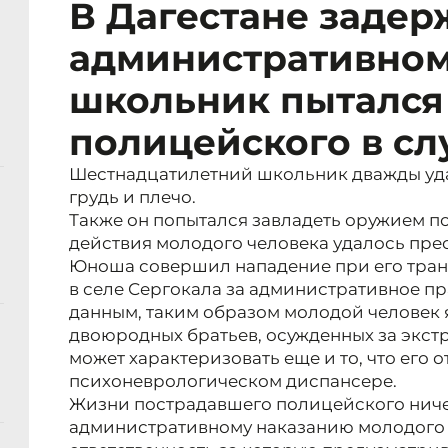
В Дагестане заде
административном
школьник пытался
полицейского в сл
Шестнадцатилетний школьник дважды уд
грудь и плечо.
Также он попытался завладеть оружием п
действия молодого человека удалось прес
Юноша совершил нападение при его тран
в селе Сергокала за административное п
данным, таким образом молодой человек 
двоюродных братьев, осужденных за экст
может характеризовать еще и то, что его о
психоневрологическом диспансере.
Жизни пострадавшего полицейского ничег
административному наказанию молодого ч