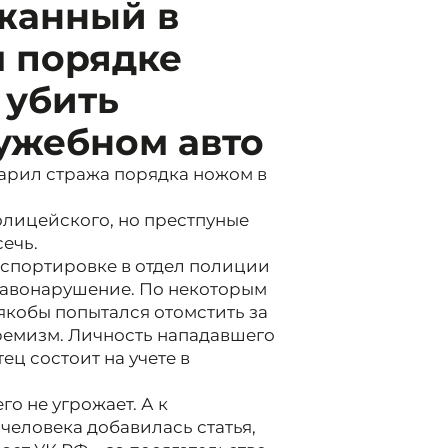
ржанный в
 порядке
 убить
ужебном авто
арил стража порядка ножом в
олицейского, но престпуные
ечь.
спортировке в отдел полиции
равонарушение. По некоторым
якобы попытался отомстить за
ремизм. Личность нападавшего
тец состоит на учете в
о не угрожает. А к
еловека добавилась статья,