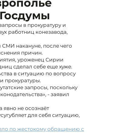
врополье
 Госдумы
запросы в прокуратуру и
ух работниц конезавода,
СМИ накануне, после чего
яснения причин.
риятия, уроженец Сирии
ниц сделал себе еще хуже.
ства в ситуацию по вопросу
и прокуратуры.
утатские запросы, поскольку
онодательства», - заявил
 явно не осознаёт
усугубляет для себя ситуацию,
дело по жестокому обращению с