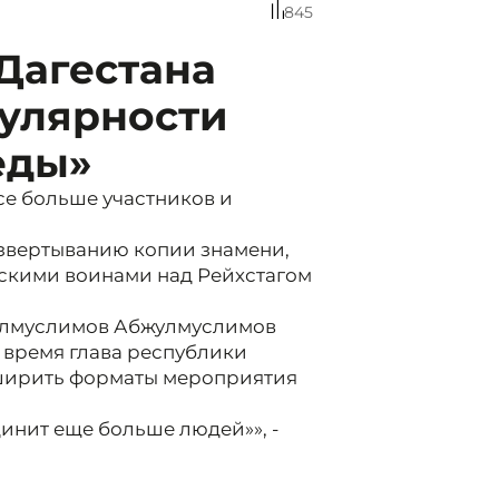
845
Дагестана
пулярности
еды»
все больше участников и
звертыванию копии знамени,
тскими воинами над Рейхстагом
улмуслимов Абжулмуслимов
 время глава республики
сширить форматы мероприятия
инит еще больше людей»», -