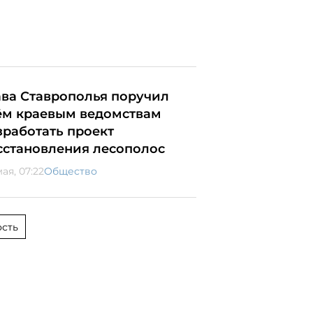
ава Ставрополья поручил
ём краевым ведомствам
зработать проект
сстановления лесополос
ая, 07:22
Общество
сть