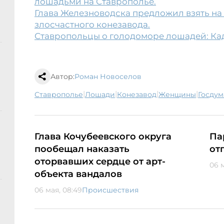
лошадьми на Ставрополье.
Глава Железноводска предложил взять на
злосчастного конезавода.
Ставропольцы о голодоморе лошадей: Кад
Автор:
Роман Новоселов
|
|
|
|
Ставрополье
лошади
конезавод
женщины
госдум
Глава Кочубеевского округа
Па
пообещал наказать
от
оторвавших сердце от арт-
06 м
объекта вандалов
06 мая, 08:49
Происшествия