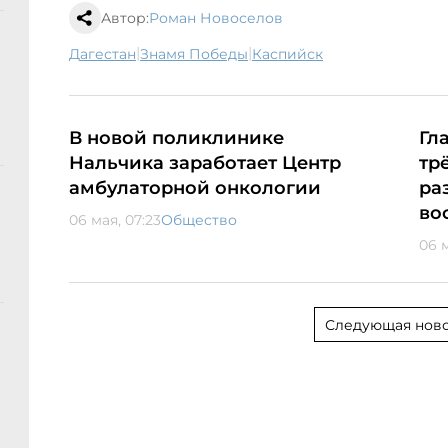
Автор:
Роман Новоселов
|
|
Дагестан
Знамя Победы
Каспийск
В новой поликлинике
Гл
Нальчика заработает Центр
тр
амбулаторной онкологии
ра
во
06 мая, 07:23
Общество
06 м
Следующая ново