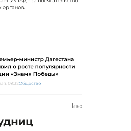
ет УК РФ, - за посягательство
 органов.
емьер-министр Дагестана
явил о росте популярности
ции «Знамя Победы»
ая, 09:32
Общество
1160
рудниц