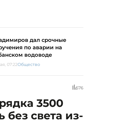
адимиров дал срочные
ручения по аварии на
банском водоводе
ая, 07:22
Общество
576
рядка 3500
 без света из-