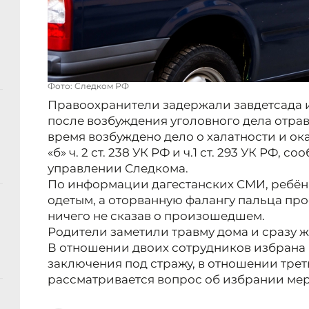
Фото: Следком РФ
Правоохранители задержали завдетсада и
после возбуждения уголовного дела отра
время возбуждено дело о халатности и ок
«б» ч. 2 ст. 238 УК РФ и ч.1 ст. 293 УК РФ,
управлении Следкома.
По информации дагестанских СМИ, ребёнк
одетым, а оторванную фалангу пальца про
ничего не сказав о произошедшем.
Родители заметили травму дома и сразу ж
В отношении двоих сотрудников избрана 
заключения под стражу, в отношении тре
рассматривается вопрос об избрании ме