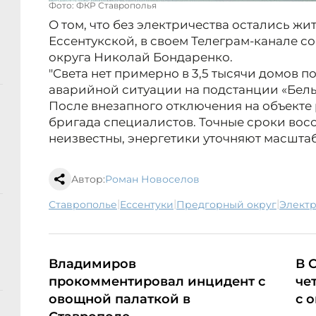
Фото: ФКР Ставрополья
О том, что без электричества остались ж
Ессентукской, в своем Телеграм-канале 
округа Николай Бондаренко.
"Света нет примерно в 3,5 тысячи домов 
аварийной ситуации на подстанции «Белый 
После внезапного отключения на объекте
бригада специалистов. Точные сроки вос
неизвестны, энергетики уточняют масшта
Автор:
Роман Новоселов
|
|
|
Ставрополье
Ессентуки
Предгорный округ
элект
Владимиров
В 
прокомментировал инцидент с
че
овощной палаткой в
с 