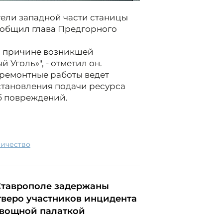
ители западной части станицы
сообщил глава Предгорного
по причине возникшей
Уголь»", - отметил он.
 ремонтные работы ведет
становления подачи ресурса
б повреждений.
ричество
Ставрополе задержаны
тверо участников инцидента
овощной палаткой