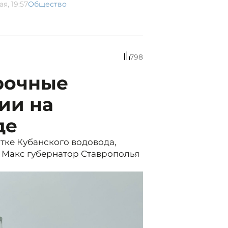
ая, 19:57
Общество
798
рочные
ии на
де
тке Кубанского водовода,
 Макс губернатор Ставрополья