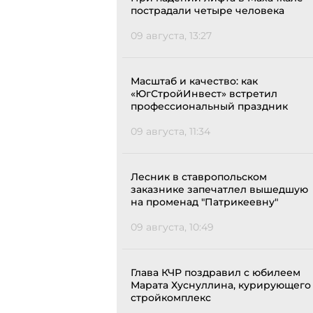
пострадали четыре человека
09 августа, 13:27
Масштаб и качество: как
«ЮгСтройИнвест» встретил
профессиональный праздник
09 августа, 11:34
Лесник в ставропольском
заказнике запечатлел вышедшую
на променад "Патрикеевну"
09 августа, 10:49
Глава КЧР поздравил с юбилеем
Марата Хуснуллина, курирующего
стройкомплекс