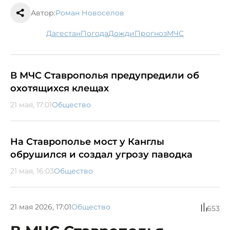
Автор:
Роман Новоселов
Дагестан
погода
дожди
прогноз
МЧС
В МЧС Ставрополья предупредили об
охотящихся клещах
21 мая, 17:01
Общество
На Ставрополье мост у Канглы
обрушился и создал угрозу паводка
21 мая, 16:03
Общество
21 мая 2026, 17:01
Общество
653