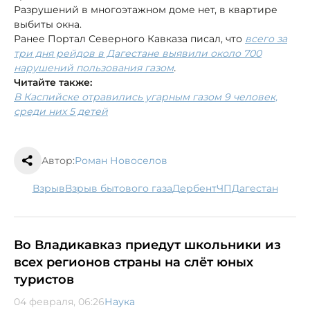
Разрушений в многоэтажном доме нет, в квартире
выбиты окна.
Ранее Портал Северного Кавказа писал, что
всего за
три дня рейдов в Дагестане выявили около 700
нарушений пользования газом
.
Читайте также:
В Каспийске отравились угарным газом 9 человек,
среди них 5 детей
Автор:
Роман Новоселов
взрыв
взрыв бытового газа
Дербент
ЧП
Дагестан
Во Владикавказ приедут школьники из
всех регионов страны на слёт юных
туристов
04 февраля, 06:26
Наука