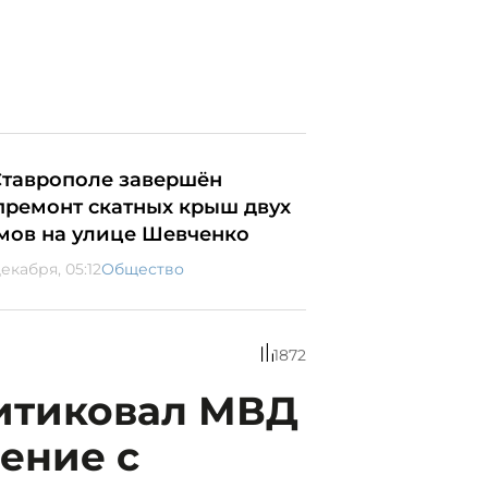
Ставрополе завершён
премонт скатных крыш двух
мов на улице Шевченко
екабря, 05:12
Общество
1872
ритиковал МВД
ение с