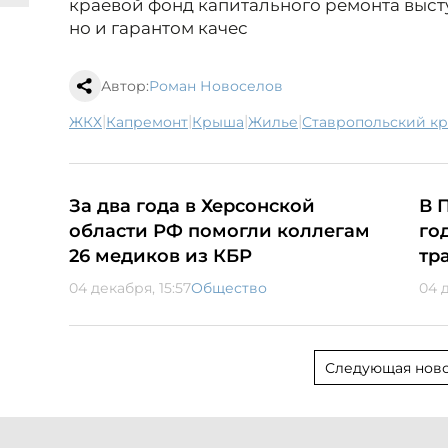
краевой фонд капитального ремонта выст
но и гарантом качес
Автор:
Роман Новоселов
|
|
|
|
ЖКХ
капремонт
крыша
жилье
Ставропольский к
За два года в Херсонской
В 
области РФ помогли коллегам
го
26 медиков из КБР
тр
04 декабря, 15:57
Общество
04 
Следующая ново