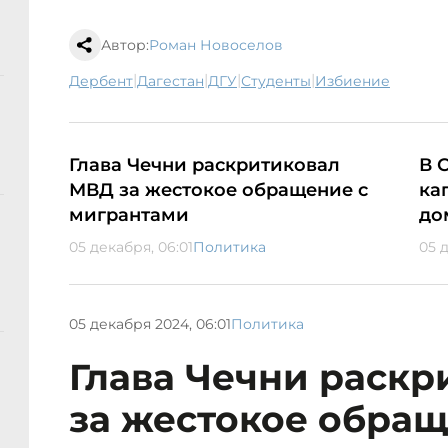
Автор:
Роман Новоселов
|
|
|
|
Дербент
Дагестан
ДГУ
студенты
избиение
Глава Чечни раскритиковал
В 
МВД за жестокое обращение с
ка
мигрантами
до
05 декабря, 06:01
Политика
05 д
05 декабря 2024, 06:01
Политика
Глава Чечни раск
за жестокое обращ