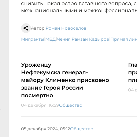
снизить накал остро вставшего вопроса, с
межнациональными и межконфессиональ
Автор:
Роман Новоселов
|
|
|
|
мигранты
МВД
Чечня
Рамзан Кадыров
Прямая ли
Уроженцу
Гл
Нефтекумска генерал-
пр
майору Клименко присвоено
пл
звание Героя России
04 
посмертно
04 декабря, 16:59
Общество
05 декабря 2024, 05:12
Общество