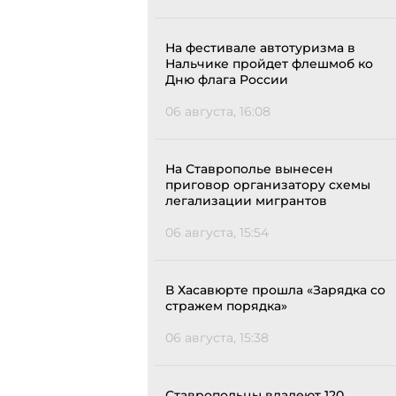
На фестивале автотуризма в
Нальчике пройдет флешмоб ко
Дню флага России
06 августа, 16:08
На Ставрополье вынесен
приговор организатору схемы
легализации мигрантов
06 августа, 15:54
В Хасавюрте прошла «Зарядка со
стражем порядка»
06 августа, 15:38
Ставропольцы владеют 120