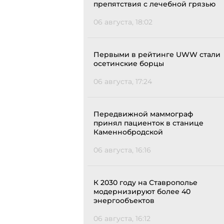
препятствия с лечебной грязью
06 августа, 18:02
Первыми в рейтинге UWW стали
осетинские борцы
06 августа, 17:24
Передвижной маммограф
принял пациенток в станице
Каменнобродской
06 августа, 16:16
К 2030 году на Ставрополье
модернизируют более 40
энергообъектов
06 августа, 16:12