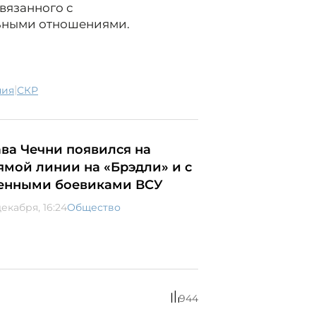
вязанного с
ными отношениями.
|
ния
СКР
ава Чечни появился на
ямой линии на «Брэдли» и с
енными боевиками ВСУ
декабря, 16:24
Общество
944