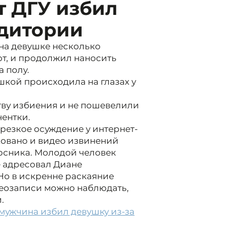
т ДГУ избил
удитории
 на девушке несколько
от, и продолжил наносить
а полу.
шкой происходила на глазах у
тву избиения и не пошевелили
нентки.
 резкое осуждение у интернет-
ковано и видео извинений
рсника. Молодой человек
е адресовал Диане
Но в искренне раскаяние
деозаписи можно наблюдать,
.
мужчина избил девушку из-за