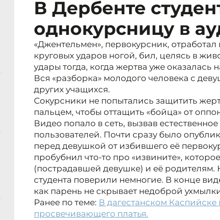
В Дербенте студен
однокурсницу в а
«Джентельмен», первокурсник, отработал
круговых ударов ногой, бил, целясь в жив
удары тогда, когда жертва уже оказалась н
Вся «разборка» молодого человека с деву
других учащихся.
Сокурсники не попытались защитить жер
пальцем, чтобы оттащить «бойца» от оппо
Видео попало в сеть, вызвав естественное
пользователей. Почти сразу было опубли
перед девушкой от избившего её первоку
пробубнил что-то про «извините», которо
(пострадавшей девушке) и её родителям. 
студента поверили немногие. В конце ви
как парень не скрывает недоброй ухмылки
Ранее по теме:
В дагестанском Каспийске 
просвечивающего платья.