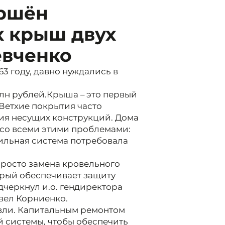
ершён
х крыш двух
евченко
63 году, давно нуждались в
млн рублей.Крыша – это первый
Ветхие покрытия часто
ия несущих конструкций. Дома
 со всеми этими проблемами:
ильная система потребовала
просто замена кровельного
орый обеспечивает защиту
одчеркнул и.о. гендиректора
вел Корниенко.
вли. Капитальным ремонтом
 системы, чтобы обеспечить