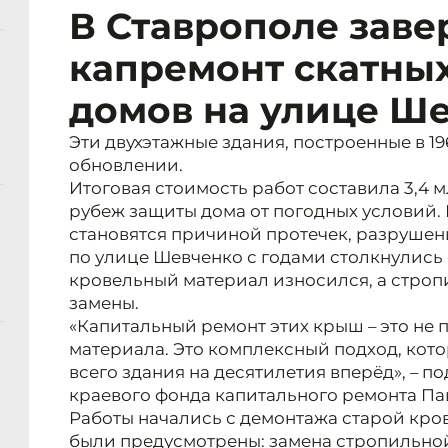
В Ставрополе зав
капремонт скатны
домов на улице Ш
Эти двухэтажные здания, построенные в 19
обновлении.
Итоговая стоимость работ составила 3,4 
рубеж защиты дома от погодных условий. 
становятся причиной протечек, разрушен
по улице Шевченко с годами столкнулись
кровельный материал износился, а строп
замены.
«Капитальный ремонт этих крыш – это не 
материала. Это комплексный подход, кот
всего здания на десятилетия вперёд», – п
краевого фонда капитального ремонта Па
Работы начались с демонтажа старой кро
были предусмотрены: замена стропильной