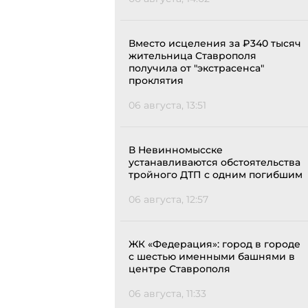
Вместо исцеления за ₽340 тысяч
жительница Ставрополя
получила от "экстрасенса"
проклятия
06 августа, 13:51
В Невинномысске
устанавливаются обстоятельства
тройного ДТП с одним погибшим
06 августа, 12:57
ЖК «Федерация»: город в городе
с шестью именными башнями в
центре Ставрополя
06 августа, 11:33