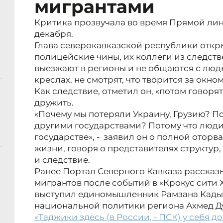
мигрантами
Критика прозвучала во время Прямой ли
декабря.
Глава северокавказской республики откры
полицейские чины, их коллеги из следств
выезжают в регионы и не общаются с люд
креслах, не смотрят, что творится за окном
Как следствие, отметил он, «потом говорят,
дружить.
«Почему мы потеряли Украину, Грузию? П
другими государствами? Потому что люди 
государстве», - заявил он о полной отор
жизни, говоря о представителях структур
и следствие.
Ранее Портал Северного Кавказа рассказы
мигрантов после событий в «Крокус сити Х
выступил единомышленник Рамзана Кады
национальной политики региона Ахмед Д
«Таджики здесь (в России, - ПСК) у себя д