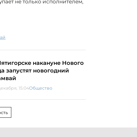
упает не только исполнителем,
рай
Пятигорске накануне Нового
да запустят новогодний
амвай
декабря, 15:04
Общество
сть