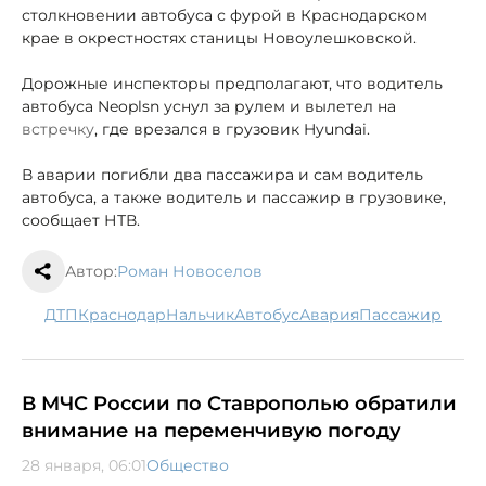
столкновении автобуса с фурой в Краснодарском
крае в окрестностях станицы Новоулешковской.
Дорожные инспекторы предполагают, что водитель
автобуса Neoplsn уснул за рулем и вылетел на
встречку
, где врезался в грузовик Hyundai.
В аварии погибли два пассажира и сам водитель
автобуса, а также водитель и пассажир в грузовике,
сообщает НТВ.
Автор:
Роман Новоселов
ДТП
Краснодар
Нальчик
автобус
авария
пассажир
В МЧС России по Ставрополью обратили
внимание на переменчивую погоду
28 января, 06:01
Общество