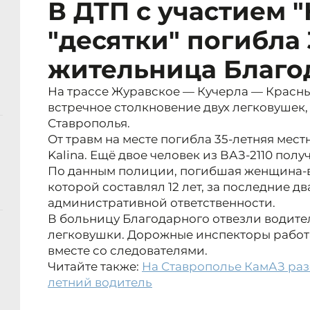
В ДТП с участием 
"десятки" погибла 
жительница Благо
На трассе Журавское — Кучерла — Крас
встречное столкновение двух легковушек
Ставрополья.
От травм на месте погибла 35-летняя мест
Kalina. Ещё двое человек из ВАЗ-2110 пол
По данным полиции, погибшая женщина-в
которой составлял 12 лет, за последние дв
административной ответственности.
В больницу Благодарного отвезли водите
легковушки. Дорожные инспекторы работ
вместе со следователями.
Читайте также:
На Ставрополье КамАЗ разо
летний водитель