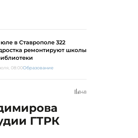
июле в Ставрополе 322
дростка ремонтируют школы
библиотеки
июля, 08:00
Образование
848
димирова
удии ГТРК