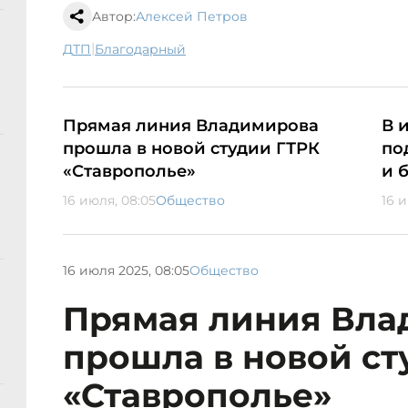
Автор:
Алексей Петров
|
ДТП
Благодарный
Прямая линия Владимирова
В 
прошла в новой студии ГТРК
по
«Ставрополье»
и 
16 июля, 08:05
Общество
16 
16 июля 2025, 08:05
Общество
Прямая линия Вла
прошла в новой ст
«Ставрополье»