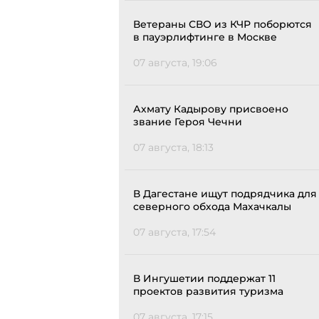
Ветераны СВО из КЧР поборются
в пауэрлифтинге в Москве
07 августа, 19:06
Ахмату Кадырову присвоено
звание Героя Чечни
07 августа, 18:13
В Дагестане ищут подрядчика для
северного обхода Махачкалы
07 августа, 17:54
В Ингушетии поддержат 11
проектов развития туризма
07 августа, 17:15