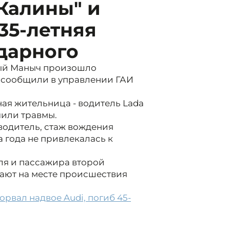
"Калины" и
35-летняя
дарного
ный Маныч произошло
, сообщили в управлении ГАИ
ная жительница - водитель Lada
учили травмы.
одитель, стаж вождения
а года не привлекалась к
ля и пассажира второй
ают на месте происшествия
рвал надвое Audi, погиб 45-