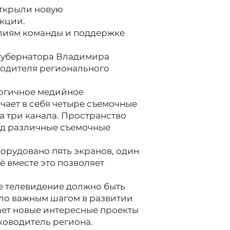
открыли новую
кции.
лиям команды и поддержке
губернатора Владимира
одителя регионального
логичное медийное
ючает в себя четыре съемочные
а три канала. Пространство
д различные съемочные
орудовано пять экранов, один
ё вместе это позволяет
е телевидение должно быть
ло важным шагом в развитии
ает новые интересные проекты
ководитель региона.