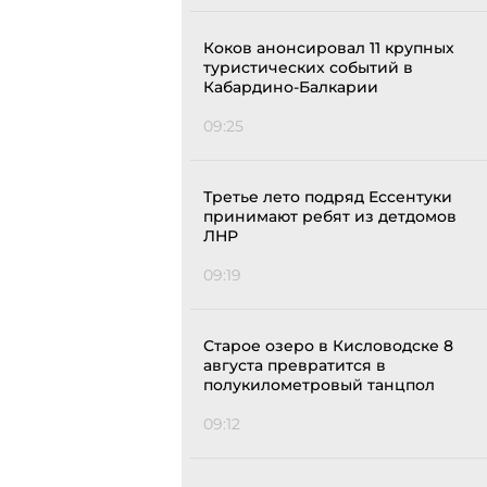
Коков анонсировал 11 крупных
туристических событий в
Кабардино-Балкарии
09:25
Третье лето подряд Ессентуки
принимают ребят из детдомов
ЛНР
09:19
Старое озеро в Кисловодске 8
августа превратится в
полукилометровый танцпол
09:12