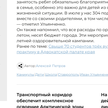
занятость ребят обязательно благоприятн
в семье, особенно это важно для детей из
жизненной ситуации. В июле у нас 304 п
вместе со своими родителями, в том числе
— отметил Ульянченко.
Он также напомнил, что все расходы по 
летом, несет бюджет города. Эти меропри
летней оздоровительной кампании.
Ранее по теме:
Свыше 70 студентов трёх в
практику в Адвокатской палате края
Автор:
Алексей Петров
|
|
|
|
каникулы
дети
школа
Ставрополь
Иван Ульянчен
Транспортный коридор
На
обеспечит комплексное
де
освоение Арктической зоны
ди