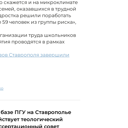
о скажется и на микроклимате
 семей, оказавшихся в трудной
одростка решили поработать
 59 человек из группы риска»,
организации труда школьников
ятия проводятся в рамках
узов Ставрополя завершили
ко
 базе ПГУ на Ставрополье
йствует теологический
ссертационный совет