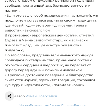
устоев, отказом от духовных ценностей под видом
свободы, пропагандой зла, безнравственности и
насилия.
«Если это ваш способ празднования, то, пожалуй, мы
предпочтем оставаться верными своим традициям,
где Новый год — это время для семьи, тепла и
радости», - высказался он.
В противовес «европейским ценностям», отметил
Дудаев, в Чечне свято чтут старших и всячески
помогают младшим, демонстрируя заботу и
поддержку.
По его словам, представители чеченского народа
соблюдают гостеприимство, принимают гостей с
открытым сердцем и щедростью, не пересекают
дорогу перед идущим пожилым человеком.
«В регионе достойное поведение и благородство
считаются нормой, здесь чтят традиции, сохраняют
культуру и идентичность», - заявил чиновник.
Автор:
Роман Новоселов
Чечня
рождество
Ахмед Дудаев
Европа