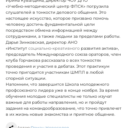
Ирина Кувалдина, директор ЧОУ ДПО
«Учебно-методический центр ФПСК» погрузила
слушателей в тонкости делового общения. Это
настоящее искусство, которое призвано помочь
человеку достичь фундаментальной цели
посредством обмена информацией между
сотрудниками, а также людьми за пределами работы.
Дарья Зинковская, директор АНО
«Институт
социально-креативного
развития актива»,
председатель Международного союза ораторов, член
клуба Горчакова рассказала о всех тонкостях
проведения и участия в дебатах. Этот практикум
точно пригодится участникам ШМПЛ в любой
спорной ситуации.
Напомним, что завершится Школа молодежного
профсоюзного лидера уже в конце ноября. За время
обучения молодые специалисты не только изучат
важные для работы направления, но и пройдут
задания на командообразование, что точно привлечет
в их жизнь новые знакомства и приятное общение.
Автор:
Роман Новоселов