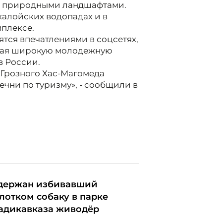
и природными ландшафтами.
халойских водопадах и в
плексе.
ятся впечатлениями в соцсетях,
екая широкую молодежную
в России.
 Грозного Хас-Магомеда
чни по туризму», - сообщили в
держан избивавший
лотком собаку в парке
адикавказа живодёр