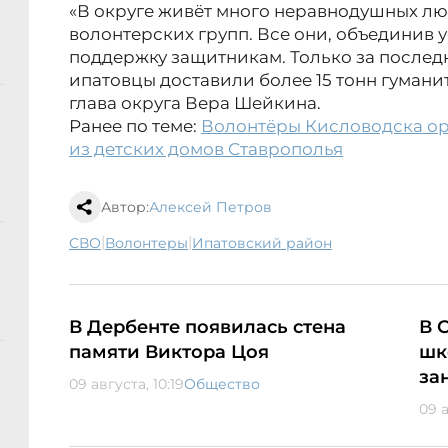
«В округе живёт много неравнодушных лю
волонтерских групп. Все они, объединив
поддержку защитникам. Только за послед
ипатовцы доставили более 15 тонн гуман
глава округа Вера Шейкина.
Ранее по теме:
Волонтёры Кисловодска ор
из детских домов Ставрополья
Автор:
Алексей Петров
|
|
СВО
волонтеры
Ипатовский район
В Дербенте появилась стена
В 
памяти Виктора Цоя
шк
за
09 августа, 10:19
Общество
09 а