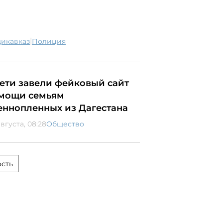
|
дикавказ
полиция
сети завели фейковый сайт
мощи семьям
еннопленных из Дагестана
вгуста, 08:28
Общество
сть