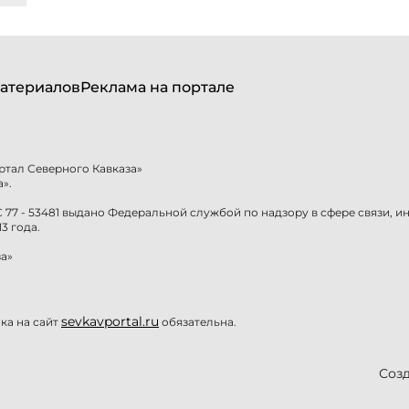
атериалов
Реклама на портале
ртал Северного Кавказа»
».
77 - 53481 выдано Федеральной службой по надзору в сфере связи, 
3 года.
а»
sevkavportal.ru
а на сайт
обязательна.
Созд