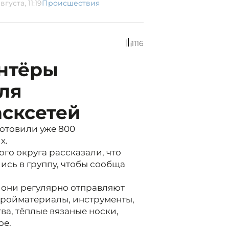
вгуста, 11:19
Происшествия
1116
онтёры
ля
асксетей
готовили уже 800
х.
го округа рассказали, что
сь в группу, чтобы сообща
они регулярно отправляют
тройматериалы, инструменты,
а, тёплые вязаные носки,
ое.