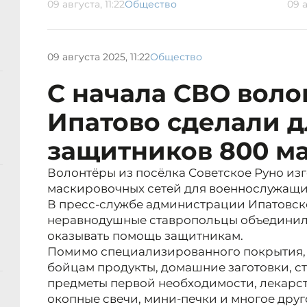
09 августа, 11:22
Общество
09 а
09 августа 2025, 11:22
Общество
С начала СВО вол
Ипатово сделали д
защитников 800 м
Волонтёры из посёлка Советское Руно из
маскировочных сетей для военнослужащи
В пресс-службе администрации Ипатовско
неравнодушные ставропольцы объединили
оказывать помощь защитникам.
Помимо специализированного покрытия, 
бойцам продукты, домашние заготовки, с
предметы первой необходимости, лекарств
окопные свечи, мини-печки и многое друг