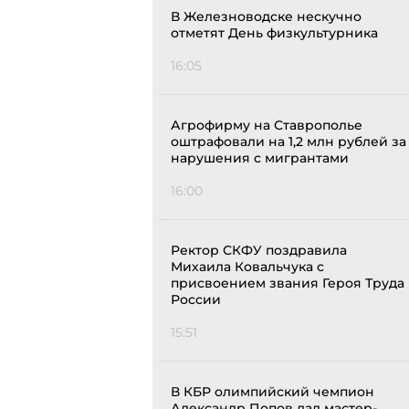
В Железноводске нескучно
отметят День физкультурника
16:05
Агрофирму на Ставрополье
оштрафовали на 1,2 млн рублей за
нарушения с мигрантами
16:00
Ректор СКФУ поздравила
Михаила Ковальчука с
присвоением звания Героя Труда
России
15:51
В КБР олимпийский чемпион
Александр Попов дал мастер-