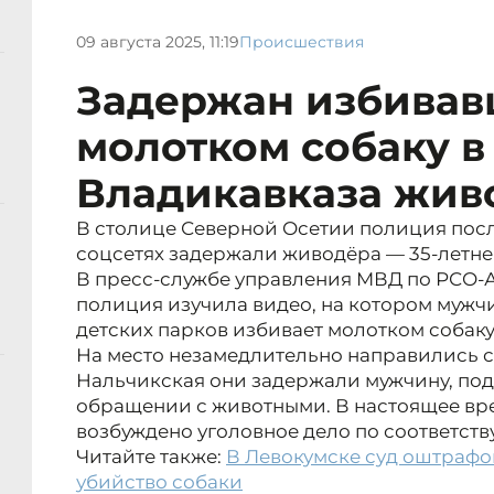
09 августа 2025, 11:19
Происшествия
Задержан избива
молотком собаку в
Владикавказа жив
В столице Северной Осетии полиция посл
соцсетях задержали живодёра — 35-летне
В пресс-службе управления МВД по РСО-А
полиция изучила видео, на котором мужч
детских парков избивает молотком собаку
На место незамедлительно направились 
Нальчикская они задержали мужчину, по
обращении с животными. В настоящее вр
возбуждено уголовное дело по соответств
Читайте также:
В Левокумске суд оштрафо
убийство собаки