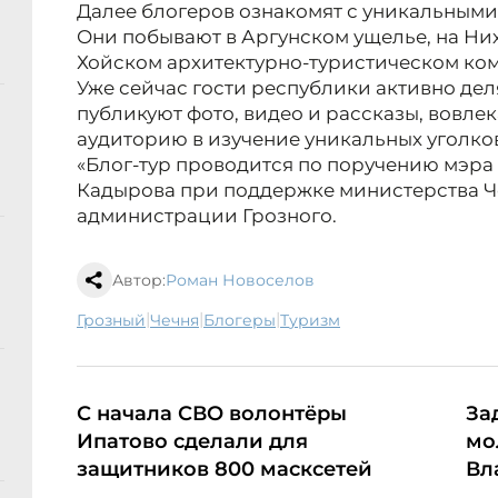
Далее блогеров ознакомят с уникальным
Они побывают в Аргунском ущелье, на Ни
Хойском архитектурно-туристическом ком
Уже сейчас гости республики активно дел
публикуют фото, видео и рассказы, вовл
аудиторию в изучение уникальных уголко
«Блог-тур проводится по поручению мэра
Кадырова при поддержке министерства Че
администрации Грозного.
Автор:
Роман Новоселов
|
|
|
Грозный
Чечня
блогеры
туризм
С начала СВО волонтёры
За
Ипатово сделали для
мо
защитников 800 масксетей
Вл