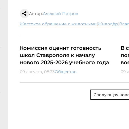
Автор:
Алексей Петров
|
|
жестокое обращение с животными
живодёр
Вла
Комиссия оценит готовность
В 
школ Ставрополя к началу
по
нового 2025-2026 учебного года
во
09 августа, 08:33
Общество
09 а
Следующая ново