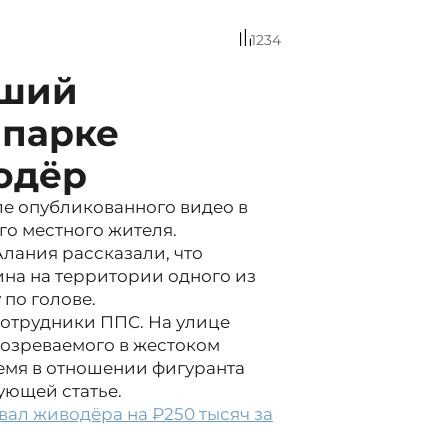
1234
вший
 парке
одёр
е опубликованного видео в
го местного жителя.
лания рассказали, что
ина на территории одного из
 по голове.
сотрудники ППС. На улице
дозреваемого в жестоком
емя в отношении фигуранта
ующей статье.
вал живодёра на ₽250 тысяч за