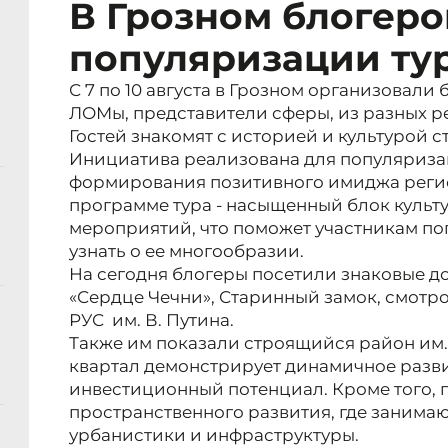
В Грозном блогеро
популяризации ту
С 7 по 10 августа в Грозном организовали 
ЛОМы, представители сферы, из разных р
Гостей знакомят с историей и культурой 
Инициатива реализована для популяриза
формирования позитивного имиджа регио
программе тура - насыщенный блок культ
мероприятий, что поможет участникам пог
узнать о ее многообразии.
На сегодня блогеры посетили знаковые д
«Сердце Чечни», Старинный замок, смотр
РУС им. В. Путина.
Также им показали строящийся район им.
квартал демонстрирует динамичное разви
инвестиционный потенциал. Кроме того, г
пространственного развития, где занимаю
урбанистики и инфраструктуры.