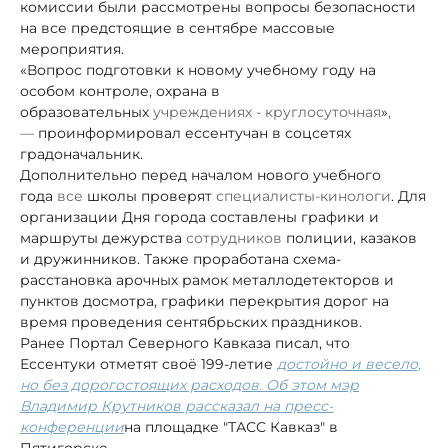
комиссии были рассмотрены вопросы безопасности
на все предстоящие в сентябре массовые
мероприятия.
«Вопрос подготовки к новому учебному году на
особом контроле, охрана в
образовательных
учреждениях - круглосуточная
»
,
—
проинформировал ессентучан в соцсетях
градоначальник.
Дополнительно перед началом нового учебного
года
все
школы проверят
специалисты-кинологи
. Для
организации Дня города составлены графики и
маршруты дежурства
сотрудников
полиции, казаков
и дружинников. Также проработана схема-
расстановка арочных рамок металлодетекторов и
пунктов досмотра, графики перекрытия дорог на
время проведения сентябрьских праздников.
Ранее Портал Северного Кавказа писал, что
Ессентуки отметят своё 199-летие
достойно и весело,
но без дорогостоящих расходов. Об этом мэр
Владимир Крутников рассказал на пресс-
конференции
на площадке "ТАСС Кавказ" в
Пятигорске.