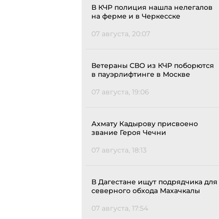
В КЧР полиция нашла нелегалов
на ферме и в Черкесске
07 августа, 20:07
Ветераны СВО из КЧР поборются
в пауэрлифтинге в Москве
07 августа, 19:06
Ахмату Кадырову присвоено
звание Героя Чечни
07 августа, 18:13
В Дагестане ищут подрядчика для
северного обхода Махачкалы
07 августа, 17:54