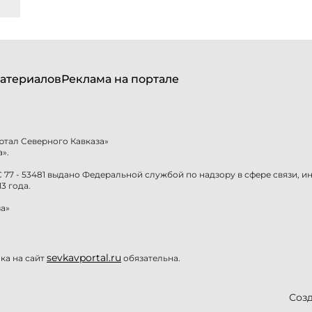
атериалов
Реклама на портале
ртал Северного Кавказа»
».
77 - 53481 выдано Федеральной службой по надзору в сфере связи, 
3 года.
а»
sevkavportal.ru
а на сайт
обязательна.
Созд