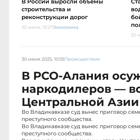
В России выросли объемы
Ст
строительства и
во
реконструкции дорог
бо
по
30 июня, 10:27
Экономика
30 и
30 июня 2025, 10:55
Происшествия
В РСО-Алания осу
наркодилеров — вс
Центральной Азии
Во Владикавказе суд вынес приговор сем
преступного сообщества.
Во Владикавказе суд вынес приговор сем
преступного сообщества.