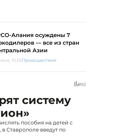
РСО-Алания осуждены 7
ркодилеров — все из стран
нтральной Азии
юня, 10:55
Происшествия
892
рят систему
гион»
ислять пособия на детей с
в Ставрополе введут по