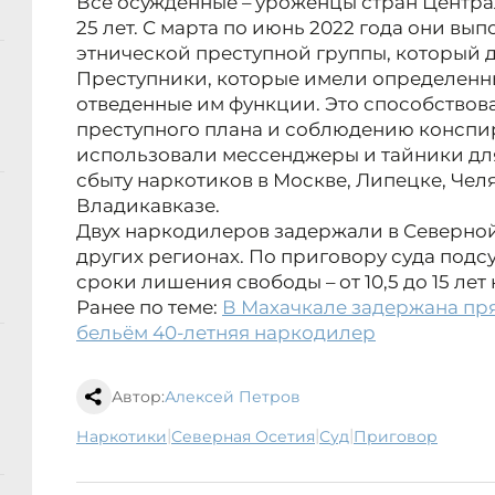
Все осужденные – уроженцы стран Централ
25 лет. С марта по июнь 2022 года они вы
этнической преступной группы, который д
Преступники, которые имели определенн
отведенные им функции. Это способство
преступного плана и соблюдению конспир
использовали мессенджеры и тайники для
сбыту наркотиков в Москве, Липецке, Чел
Владикавказе.
Двух наркодилеров задержали в Северной
других регионах. По приговору суда под
сроки лишения свободы – от 10,5 до 15 ле
Ранее по теме:
В Махачкале задержана пр
бельём 40-летняя наркодилер
Автор:
Алексей Петров
|
|
|
наркотики
Северная Осетия
суд
приговор