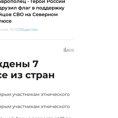
аврополец - Герой России
друзил флаг в поддержку
йцов СВО на Северном
люсе
юня, 10:15
Общество
1615
ждены 7
е из стран
ерым участникам этнического
ерым участникам этнического