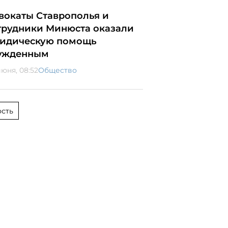
вокаты Ставрополья и
трудники Минюста оказали
идическую помощь
ужденным
июня, 08:52
Общество
сть