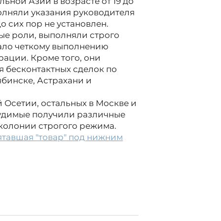
ьной Азии в возрасте от 19 до
полняли указания руководителя
о сих пор не установлен.
ые роли, выполняли строго
вало четкому выполнению
ации. Кроме того, они
 бесконтактных сделок по
ябинске, Астрахани и
 Осетии, остальных в Москве и
судимые получили различные
т колонии строгого режима.
ятавшая "товар" под нижним