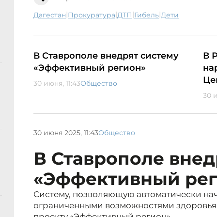
|
|
|
|
Дагестан
прокуратура
ДТП
гибель
дети
В Ставрополе внедрят систему
В 
«Эффективный регион»
на
Це
30 июня, 11:43
Общество
30 и
30 июня 2025, 11:43
Общество
В Ставрополе внед
«Эффективный ре
Систему, позволяющую автоматически нач
ограниченными возможностями здоровья, 
проекту «Эффективный регион».