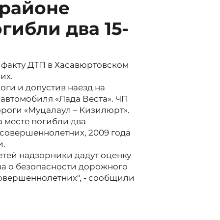
 районе
гибли два 15-
 факту ДТП в Хасавюртовском
их.
оги и допустив наезд на
 автомобиля «Лада Веста». ЧП
роги «Муцалаул – Кизилюрт».
 месте погибли два
есовершеннолетних, 2009 года
и.
етей надзорники дадут оценку
а о безопасности дорожного
овершеннолетних", - сообщили