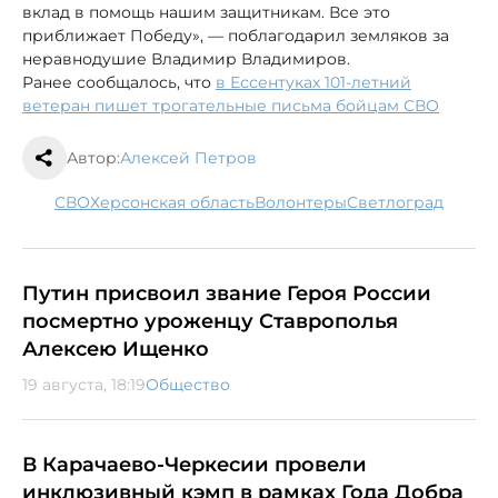
вклад в помощь нашим защитникам. Все это
приближает Победу», — поблагодарил земляков за
неравнодушие Владимир Владимиров.
Ранее сообщалось, что
в Ессентуках 101-летний
ветеран пишет трогательные письма бойцам СВО
Автор:
Алексей Петров
СВО
Херсонская область
волонтеры
Светлоград
Путин присвоил звание Героя России
посмертно уроженцу Ставрополья
Алексею Ищенко
19 августа, 18:19
Общество
В Карачаево-Черкесии провели
инклюзивный кэмп в рамках Года Добра