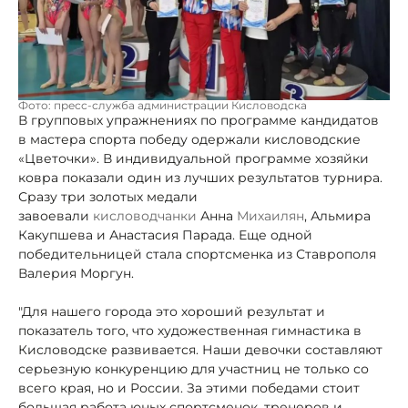
Фото: пресс-служба администрации Кисловодска
В групповых упражнениях по программе кандидатов
в мастера спорта победу одержали кисловодские
«Цветочки». В индивидуальной программе хозяйки
ковра показали один из лучших результатов турнира.
Сразу три золотых медали
завоевали
кисловодчанки
Анна
Михаилян
, Альмира
Какупшева и Анастасия Парада. Еще одной
победительницей стала спортсменка из Ставрополя
Валерия Моргун.
"Для нашего города это хороший результат и
показатель того, что художественная гимнастика в
Кисловодске развивается. Наши девочки составляют
серьезную конкуренцию для участниц не только со
всего края, но и России. За этими победами стоит
большая работа юных спортсменок, тренеров и