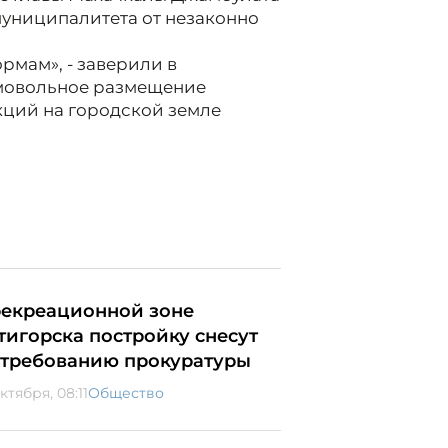
униципалитета от незаконно
рмам», - заверили в
амовольное размещение
кций на городской земле
рекреационной зоне
тигорска постройку снесут
 требованию прокуратуры
ктября, 08:11
Общество