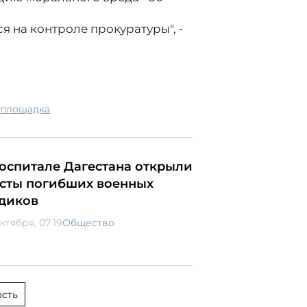
 на контроле прокуратуры", -
я площадка
госпитале Дагестана открыли
сты погибших военных
диков
ктября, 07:19
Общество
сть