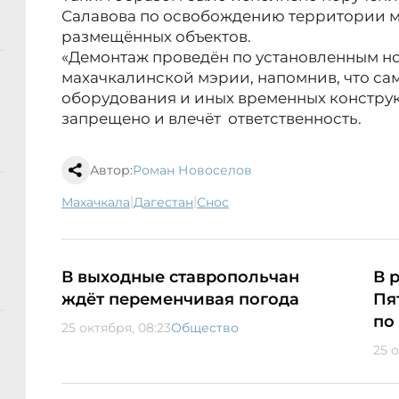
Салавова по освобождению территории м
размещённых объектов.
«Демонтаж проведён по установленным но
махачкалинской мэрии, напомнив, что с
оборудования и иных временных констру
запрещено и влечёт ответственность.
Автор:
Роман Новоселов
|
|
Махачкала
Дагестан
снос
В выходные ставропольчан
В 
ждёт переменчивая погода
Пя
по
25 октября, 08:23
Общество
25 о