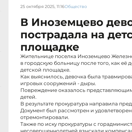
25 октября 2025, 11:16
Общество
В Иноземцево дев
пострадала на дет
площадке
Жительнице поселка Иноземцево Железн
в городскую больницу после того, как её 
детской площадке.
Как выяснилось, девочка была травмирова
игровых сооружений - дыры.
Повреждение оказалось представляющим 
детей.
В результате прокуратура направила пред
Документ был рассмотрен и удовлетворен 
отремонтировали.
Также по иску прокуратуры с горадминис
несовершеннолетней взыскали компенсац