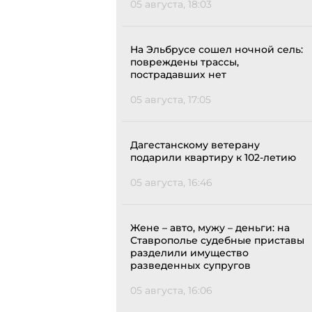
05 августа, 18:03
На Эльбрусе сошел ночной сель:
повреждены трассы,
пострадавших нет
05 августа, 17:05
Дагестанскому ветерану
подарили квартиру к 102-летию
05 августа, 16:46
Жене – авто, мужу – деньги: на
Ставрополье судебные приставы
разделили имущество
разведенных супругов
05 августа, 16:06