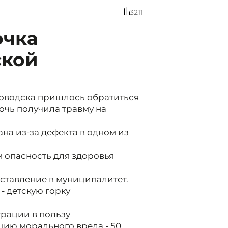
3211
очка
ской
оводска пришлось обратиться
дочь получила травму на
на из-за дефекта в одном из
опасность для здоровья
ставление в муниципалитет.
- детскую горку
трации в пользу
ию морального вреда - 50