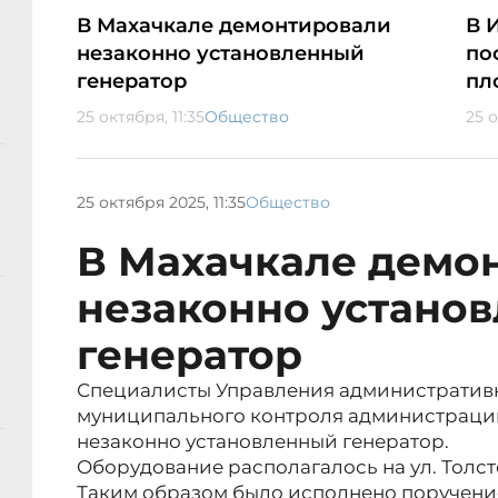
В Махачкале демонтировали
В 
незаконно установленный
по
генератор
пл
25 октября, 11:35
Общество
25 о
25 октября 2025, 11:35
Общество
В Махачкале демо
незаконно устано
генератор
Специалисты Управления административ
муниципального контроля администраци
незаконно установленный генератор.
Оборудование располагалось на ул. Толсто
Таким образом было исполнено поручени