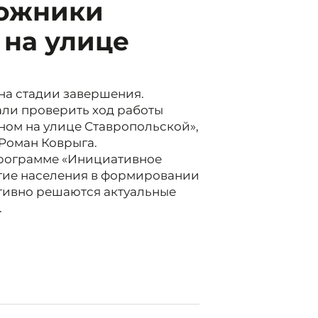
рожники
 на улице
 на стадии завершения.
али проверить ход работы
ном на улице Ставропольской»,
 Роман Коврыга.
программе «Инициативное
тие населения в формировании
тивно решаются актуальные
.