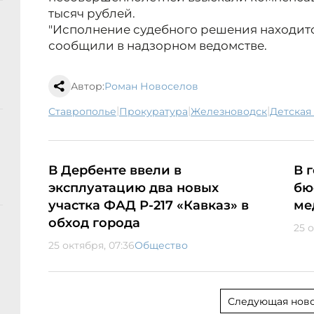
тысяч рублей.
"Исполнение судебного решения находится
сообщили в надзорном ведомстве.
Автор:
Роман Новоселов
|
|
|
Ставрополье
прокуратура
Железноводск
детска
В Дербенте ввели в
В 
эксплуатацию два новых
бю
участка ФАД Р-217 «Кавказ» в
ме
обход города
25 о
25 октября, 07:36
Общество
Следующая ново