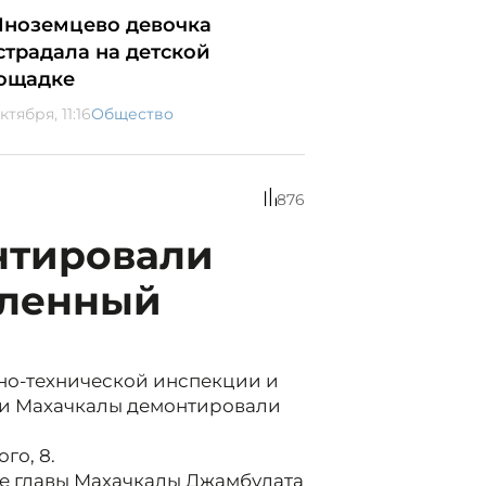
Иноземцево девочка
страдала на детской
ощадке
ктября, 11:16
Общество
876
нтировали
вленный
но-технической инспекции и
и Махачкалы демонтировали
го, 8.
е главы Махачкалы Джамбулата