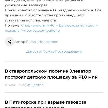
двое детей, всех доставили в медицинское
учреждение Хасавюрта.
Пожар охватил площадь в 66 квадратных метров. Все
причины и обстоятельства произошедшего
устанавливают специалисты.
По теме:
Специалисты МЧС и Даглесхоза потушили
пожар в Гумбетовском районе
Автор:
Роман Новоселов
Дагестан
пожар
пострадавшие
В ставропольском поселке Элеватор
построят детскую площадку за ₽1,8 млн
16 мая, 13:39
Общество
В Пятигорске при взрыве газовоза