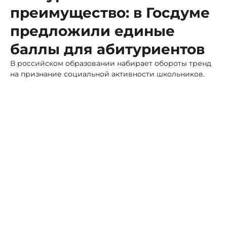
преимущество: в Госдуме
предложили единые
баллы для абитуриентов
В российском образовании набирает обороты тренд
на признание социальной активности школьников.
Фото: Ставропольский филиал РАНХиГС
С 1 сентября 2026 года волонтёрская деятельность
официально включается в программу 10–11-х классов в