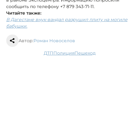
сообщить по телефону +7 879 343-71-11.
Читайте также:
В Дагестане внук-вандал разрушил плиту на могиле
бабушки.
Автор:
Роман Новоселов
ДТП
полиция
пешеход
На Ставрополье в поликлиниках и
больницах ждут более 250 специалистов
26 июля, 12:31
Экология
У караоке-бара в Нальчике двое
подростков избили 20-летнего парня
26 июля, 11:20
Происшествия