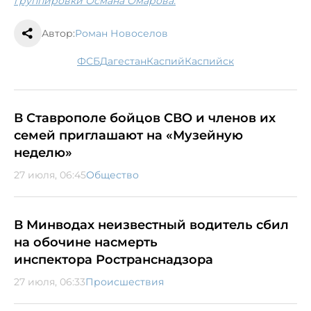
группировки Османа Омарова.
Автор:
Роман Новоселов
ФСБ
Дагестан
Каспий
Каспийск
В Ставрополе бойцов СВО и членов их
семей приглашают на «Музейную
неделю»
27 июля, 06:45
Общество
В Минводах неизвестный водитель сбил
на обочине насмерть
инспектора Ространснадзора
27 июля, 06:33
Происшествия