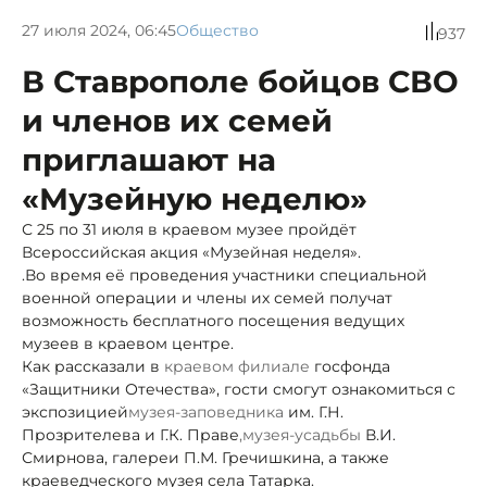
27 июля 2024, 06:45
Общество
937
В Ставрополе бойцов СВО
и членов их семей
приглашают на
«Музейную неделю»
С 25 по 31 июля в краевом музее пройдёт
Всероссийская акция «Музейная неделя».
.Во время её проведения участники специальной
военной операции и члены их семей получат
возможность бесплатного посещения ведущих
музеев в краевом центре.
Как рассказали в
краевом филиале
госфонда
«Защитники Отечества», гости смогут ознакомиться с
экспозицией
музея-заповедника
им. Г.Н.
Прозрителева и Г.К. Праве
,
музея-усадьбы
В.И.
Смирнова, галереи П.М. Гречишкина, а также
краеведческого музея села Татарка.