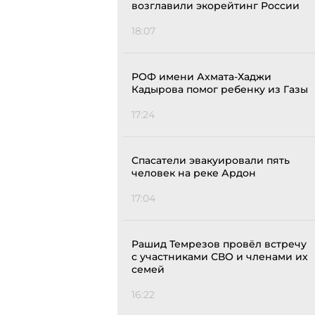
возглавили экорейтинг России
18:07
РОФ имени Ахмата-Хаджи
Кадырова помог ребенку из Газы
17:24
Спасатели эвакуировали пять
человек на реке Ардон
17:04
Рашид Темрезов провёл встречу
с участниками СВО и членами их
семей
16:22