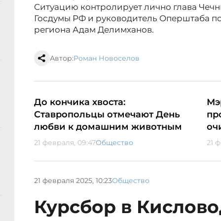
Ситуацию контролирует лично глава Чечни
Госдумы РФ и руководитель Оперштаба п
региона Адам Делимханов.
Автор:
Роман Новоселов
До кончика хвоста:
Мэ
Ставропольцы отмечают День
пр
любви к домашним животным
оч
21 февраля, 09:47
Общество
21 ф
21 февраля 2025, 10:23
Общество
Курсбор в Кислово