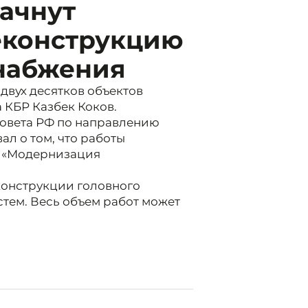
начнут
еконструкцию
снабжения
двух десятков объектов
 КБР Казбек Коков.
совета РФ по направлению
л о том, что работы
у «Модернизация
еконструкции головного
стем. Весь объем работ может