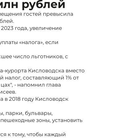
млн рублей
мещения гостей превысила
блей.
2023 года, увеличение
уплаты «налога», если
сшее число льготников, с
ода-курорта Кисловодска вместо
й налог, составляющий 1% от
ах", - напомнил глава
исеев.
а в 2018 году Кисловодск
, парки, бульвары,
пешеходные зоны, установить
ся к тому, чтобы каждый