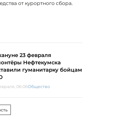
едства от курортного сбора.
кануне 23 февраля
лонтёры Нефтекумска
ставили гуманитарку бойцам
О
евраля, 06:06
Общество
сть