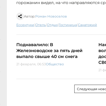
горожанин видел, на что направляются ср
Автор:
Роман Новоселов
|
|
|
|
Ессентуки
отель
отдых
гостиница
санаторий
Поднавалило: В
На
Железноводске за пять дней
во
выпало свыше 40 см снега
до
СВ
21 февраля, 06:53
Общество
21 ф
Следующая ново