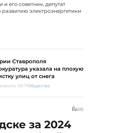
 и его советник, депутат
о развитию электроэнергетики
рии Ставрополя
окуратура указала на плохую
истку улиц от снега
евраля, 08:17
Общество
605
дске за 2024