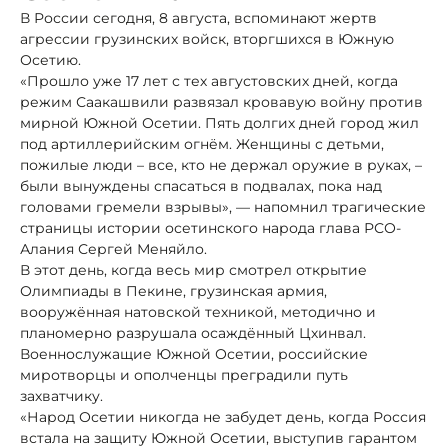
В России сегодня, 8 августа, вспоминают жертв
агрессии грузинских войск, вторгшихся в Южную
Осетию.
«Прошло уже 17 лет с тех августовских дней, когда
режим Саакашвили развязал кровавую войну против
мирной Южной Осетии. Пять долгих дней город жил
под артиллерийским огнём. Женщины с детьми,
пожилые люди – все, кто не держал оружие в руках, –
были вынуждены спасаться в подвалах, пока над
головами гремели взрывы», — напомнил трагические
страницы истории осетинского народа глава РСО-
Алания Сергей Меняйло.
В этот день, когда весь мир смотрел открытие
Олимпиады в Пекине, грузинская армия,
вооружённая натовской техникой, методично и
планомерно разрушала осаждённый Цхинвал.
Военнослужащие Южной Осетии, российские
миротворцы и ополченцы преградили путь
захватчику.
«Народ Осетии никогда не забудет день, когда Россия
встала на защиту Южной Осетии, выступив гарантом