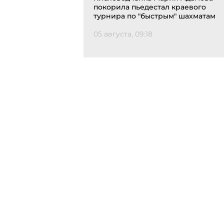
покорила пьедестал краевого
турнира по "быстрым" шахматам
05 августа, 09:18