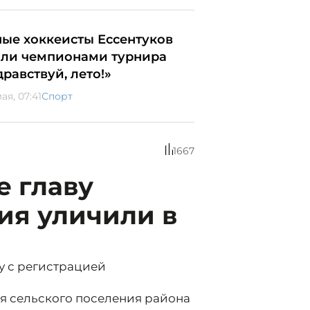
ые хоккеисты Ессентуков
али чемпионами турнира
дравствуй, лето!»
ая, 07:41
Спорт
1667
е главу
ия уличили в
ку с регистрацией
я сельского поселения района