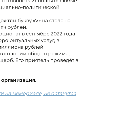
л готовность исполнять любые
оциально-политической
ожгли букву «V» на стеле на
сяч рублей.
оциопат
в сентябре 2022 года
ро ритуальных услуг, в
 миллиона рублей.
 в колонии общего режима,
щерб. Его приятель проведёт в
 организация.
и на мемориале, не останутся