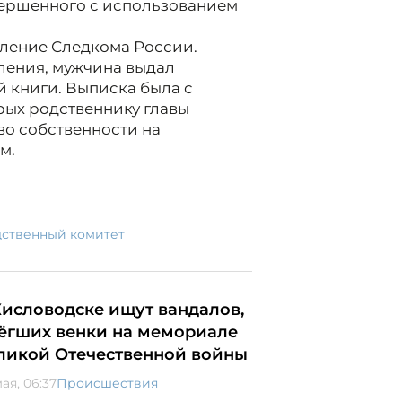
вершенного с использованием
вление Следкома России.
еления, мужчина выдал
й книги. Выписка была с
рых родственнику главы
во собственности на
м.
дственный комитет
Кисловодске ищут вандалов,
ёгших венки на мемориале
ликой Отечественной войны
ая, 06:37
Происшествия