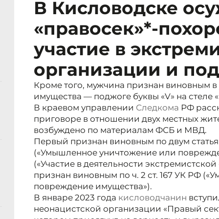
В Кисловодске ос
«правосек»*-похор
участие в экстрем
организации и по
Кроме того, мужчина признан виновным 
имущества — поджоге буквы «V» на стеле 
В краевом управлении
Следкома
РФ расс
приговоре в отношении двух местных жит
возбуждено по материалам ФСБ и МВД.
Первый признан виновным по двум статьям У
(«Умышленное уничтожение или повреждени
(«Участие в деятельности экстремистской
признан виновным по ч. 2 ст. 167 УК РФ 
повреждение имущества»).
В январе 2023 года
кисловодчанин
вступи
неонацистской организации «Правый секто