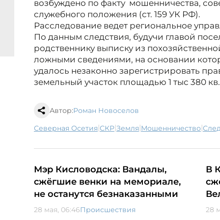
возбуждено по факту мошенничества, со
служебного положения (ст. 159 УК РФ).
Расследование ведет региональное упра
По данным следствия, будучи главой пос
родственнику выписку из похозяйственно
ложными сведениями, на основании кото
удалось незаконно зарегистрировать пра
земельный участок площадью 1 тыс 380 кв.
Автор:
Роман Новоселов
|
|
|
|
Северная Осетия
СКР
земля
мошенничество
сле
Мэр Кисловодска: Вандалы,
В 
сжёгшие венки на мемориале,
сж
не останутся безнаказанными
Ве
28 мая, 06:46
Происшествия
28 м