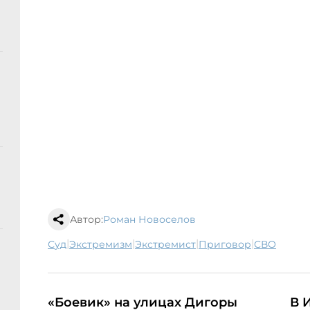
Автор:
Роман Новоселов
|
|
|
|
суд
экстремизм
экстремист
приговор
СВО
«Боевик» на улицах Дигоры
В 