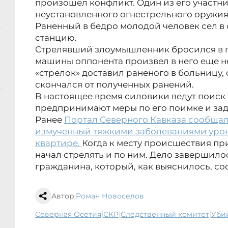
произошел конфликт. Один из его участни
неустановленного огнестрельного оружия 
Раненный в бедро молодой человек сел в
станцию.
Стрелявший злоумышленник бросился в 
машины оппонента произвел в него еще н
«стрелок» доставил раненого в больницу,
скончался от полученных ранений.
В настоящее время силовики ведут поиск
предпринимают меры по его поимке и за
Ранее
Портал Северного Кавказа сообщал,
измученный тяжкими заболеваниями урож
квартире.
Когда к месту происшествия п
начал стрелять и по ним. Дело завершил
гражданина, который, как выяснилось, сос
Автор:
Роман Новоселов
|
|
|
Северная Осетия
СКР
следственный комитет
уб