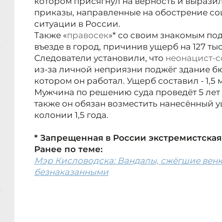
котором присягнул на верность и вырази
приказы, направленные на обострение с
ситуации в России.
Также «
правосек
»* со своим знакомым под
въезде в город, причинив ущерб на 127 ты
Следователи установили, что
неонацист-с
из-за личной неприязни поджёг здание бю
котором он работал. Ущерб составил - 1,5
Мужчина по решению суда проведёт 5 лет
также он обязан возместить нанесённый у
колонии 1,5 года.
* Запрещенная в России экстремистская
Ранее по теме:
Мэр Кисловодска: Вандалы, сжёгшие венк
безнаказанными