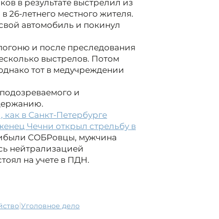
ков в результате выстрелил из
в 26-летнего местного жителя.
 свой автомобиль и покинул
погоню и после преследования
есколько выстрелов. Потом
 однако тот в медучреждении
 подозреваемого и
держанию.
 как в Санкт-Петербурге
енец Чечни открыл стрельбу в
рибыли СОБРовцы, мужчина
ось нейтрализацией
тоял на учете в ПДН.
|
ийство
уголовное дело