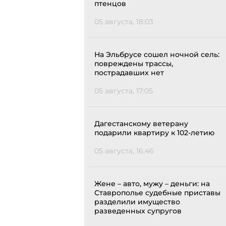
птенцов
05 августа, 18:03
На Эльбрусе сошел ночной сель:
повреждены трассы,
пострадавших нет
05 августа, 17:05
Дагестанскому ветерану
подарили квартиру к 102-летию
05 августа, 16:46
Жене – авто, мужу – деньги: на
Ставрополье судебные приставы
разделили имущество
разведенных супругов