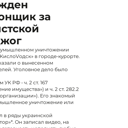
ужден
онщик за
истской
джог
в умышленном уничтожении
«КислоVодск» в городе-курорте.
казали о вынесенном
елей. Уголовное дело было
К РФ - ч. 2 ст. 167
е имущества») и ч. 2 ст. 282.2
 организации»). Его знакомый
(«Умышленное уничтожение или
л в ряды украинской
р»*. Он записал видео, на