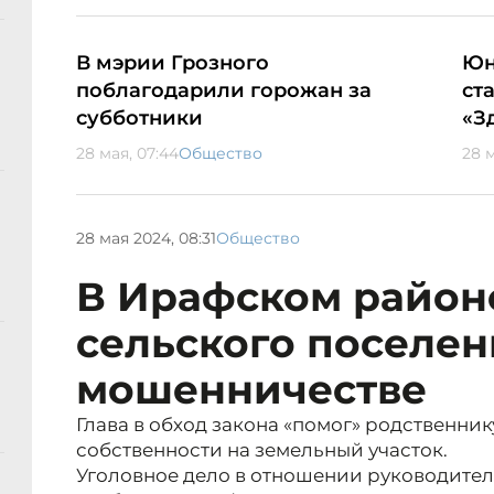
В мэрии Грозного
Юн
поблагодарили горожан за
ст
субботники
«З
28 мая, 07:44
Общество
28 м
28 мая 2024, 08:31
Общество
В Ирафском район
сельского поселен
мошенничестве
Глава в обход закона «помог» родственни
собственности на земельный участок.
Уголовное дело в отношении руководител