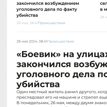
закончился возбуждением
се
уголовного дела по факту
в 
убийства
28 м
28 мая, 08:41
Происшествия
28 мая 2024, 08:41
Происшествия
«Боевик» на улица
закончился возбу
уголовного дела п
убийства
Один местный житель ранил другого, когда
преследовал его на машине и стрелял ещё
В понедельник, 26 мая, между двумя знак